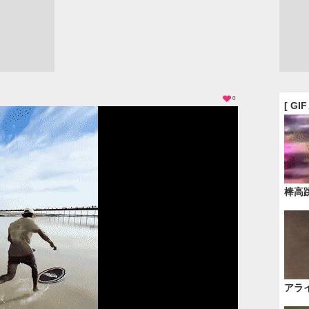
0
[ GI
棒高
アラ