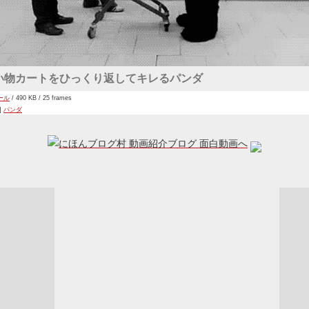
い物カートをひっくり返してキレるパンダ
ール
/ 490 KB / 25 frames
s]
パンダ