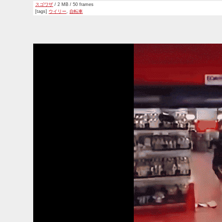
スゴワザ
/ 2 MB / 50 frames
[tags]
ウイリー
,
自転車