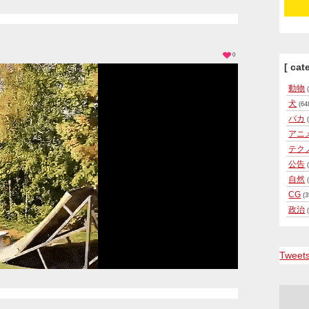
0
[ cat
動物
(
犬
(64
バカ
(
アニ
テク
公告
(
自然
(
CG
(3
政治
(
Tweet