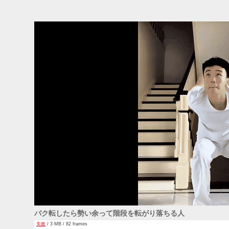
バク転したら勢い余って階段を転がり落ちる人
失敗
/ 3 MB / 82 frames