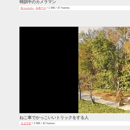
特訓中のカメラマン
かっこいい
,
スポーツ
/ 1 MB / 47 frames
ねこ車でかっこいいトリックをする人
スゴワザ
/ 3 MB / 42 frames