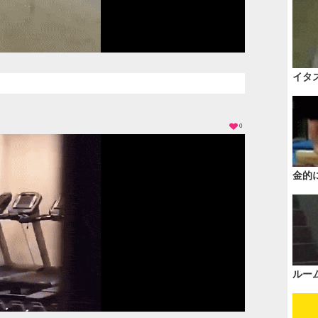
イタ
0
金的
ルー