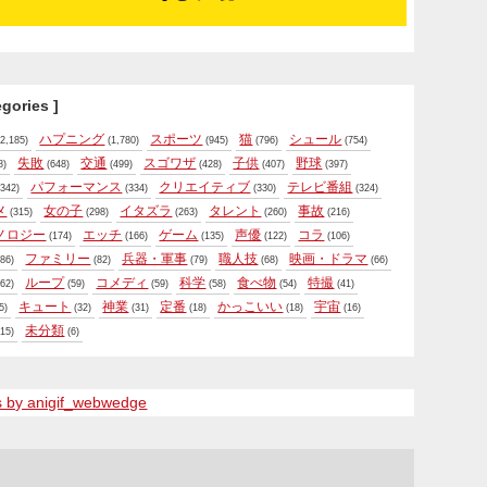
egories ]
ハプニング
スポーツ
猫
シュール
2,185)
(1,780)
(945)
(796)
(754)
失敗
交通
スゴワザ
子供
野球
8)
(648)
(499)
(428)
(407)
(397)
パフォーマンス
クリエイティブ
テレビ番組
342)
(334)
(330)
(324)
メ
女の子
イタズラ
タレント
事故
(315)
(298)
(263)
(260)
(216)
ノロジー
エッチ
ゲーム
声優
コラ
(174)
(166)
(135)
(122)
(106)
ファミリー
兵器・軍事
職人技
映画・ドラマ
86)
(82)
(79)
(68)
(66)
ループ
コメディ
科学
食べ物
特撮
62)
(59)
(59)
(58)
(54)
(41)
キュート
神業
定番
かっこいい
宇宙
5)
(32)
(31)
(18)
(18)
(16)
未分類
15)
(6)
s by anigif_webwedge