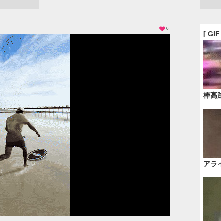
0
[ GI
棒高
アラ