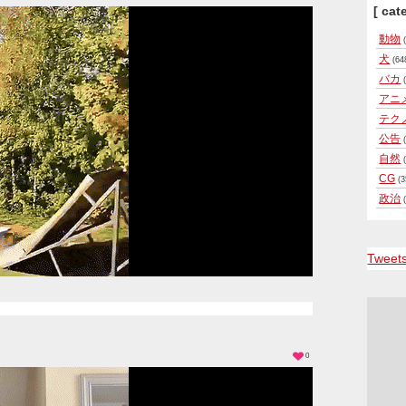
[ cat
動物
(
犬
(64
バカ
(
アニ
テク
公告
(
自然
(
CG
(3
政治
(
Tweet
0