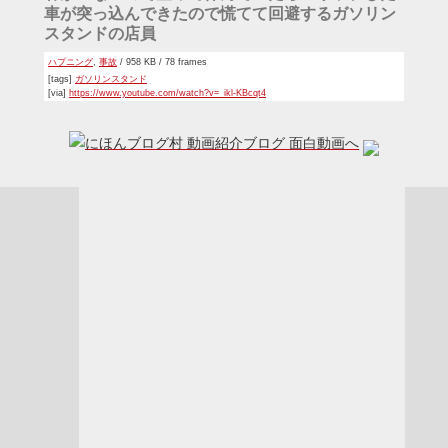
車が突っ込んできたので慌てて回避するガソリン
スタンドの店員
ハプニング
,
事故
/ 958 KB / 78 frames
[tags]
ガソリンスタンド
[via]
https://www.youtube.com/watch?v=_ikl-KBcqt4