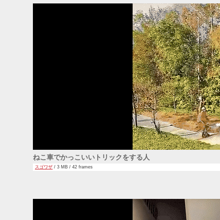
ねこ車でかっこいいトリックをする人
スゴワザ
/ 3 MB / 42 frames