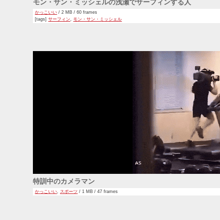
モン・サン・ミッシェルの浅瀬でサーフィンする人
かっこいい
/ 2 MB / 60 frames
[tags]
サーフィン
,
モン・サン・ミッシェル
特訓中のカメラマン
かっこいい
,
スポーツ
/ 1 MB / 47 frames