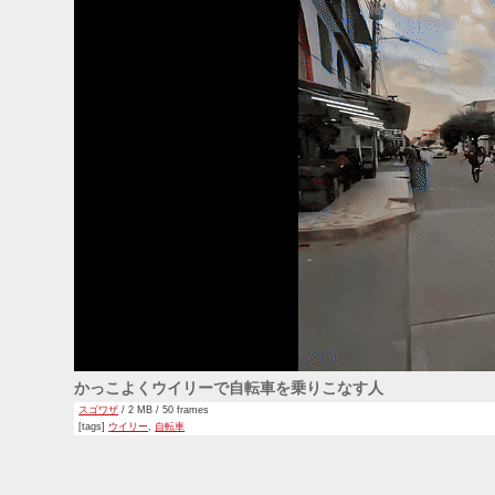
かっこよくウイリーで自転車を乗りこなす人
スゴワザ
/ 2 MB / 50 frames
[tags]
ウイリー
,
自転車