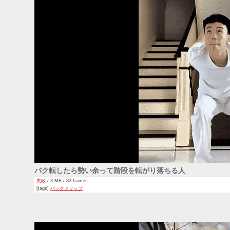
バク転したら勢い余って階段を転がり落ちる人
失敗
/ 3 MB / 82 frames
[tags]
バックフリップ