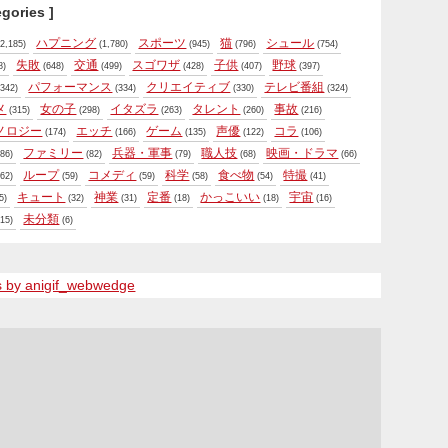
egories ]
ハプニング
スポーツ
猫
シュール
2,185)
(1,780)
(945)
(796)
(754)
失敗
交通
スゴワザ
子供
野球
8)
(648)
(499)
(428)
(407)
(397)
パフォーマンス
クリエイティブ
テレビ番組
342)
(334)
(330)
(324)
メ
女の子
イタズラ
タレント
事故
(315)
(298)
(263)
(260)
(216)
ノロジー
エッチ
ゲーム
声優
コラ
(174)
(166)
(135)
(122)
(106)
ファミリー
兵器・軍事
職人技
映画・ドラマ
86)
(82)
(79)
(68)
(66)
ループ
コメディ
科学
食べ物
特撮
62)
(59)
(59)
(58)
(54)
(41)
キュート
神業
定番
かっこいい
宇宙
5)
(32)
(31)
(18)
(18)
(16)
未分類
15)
(6)
s by anigif_webwedge