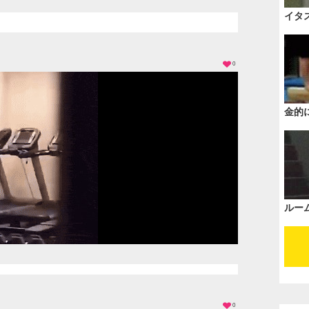
イタ
0
金的
ルー
0