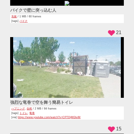
バイクで壁に突っ込む人
失敗
/ 1 MB / 60 frames
[tags]
バイク
21
強烈な竜巻で空を舞う簡易トイレ
ハプニング
,
自然
/ 2 MB / 84 frames
[tags]
トイレ
,
竜巻
[via]
https://www.youtube.com/watch?v=CPTDjMGlviM
15