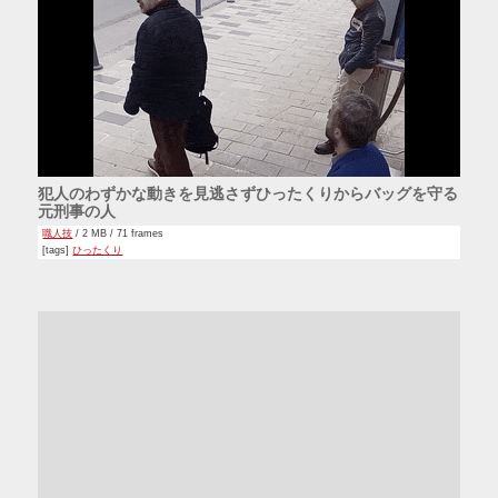
犯人のわずかな動きを見逃さずひったくりからバッグを守る
元刑事の人
職人技
/ 2 MB / 71 frames
[tags]
ひったくり