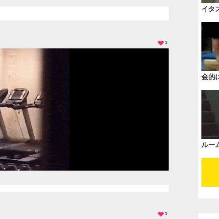
イタ
0
金的
ルー
0