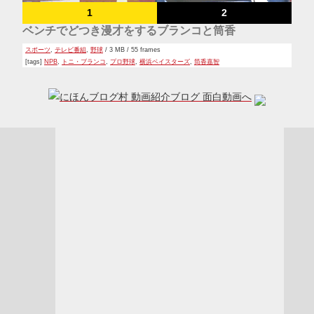
1
2
ベンチでどつき漫才をするブランコと筒香
スポーツ
,
テレビ番組
,
野球
/ 3 MB / 55 frames
[tags]
NPB
,
トニ・ブランコ
,
プロ野球
,
横浜ベイスターズ
,
筒香嘉智