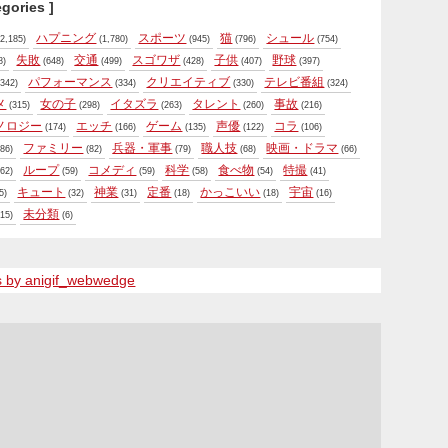
egories ]
ハプニング
スポーツ
猫
シュール
2,185)
(1,780)
(945)
(796)
(754)
失敗
交通
スゴワザ
子供
野球
8)
(648)
(499)
(428)
(407)
(397)
パフォーマンス
クリエイティブ
テレビ番組
342)
(334)
(330)
(324)
メ
女の子
イタズラ
タレント
事故
(315)
(298)
(263)
(260)
(216)
ノロジー
エッチ
ゲーム
声優
コラ
(174)
(166)
(135)
(122)
(106)
ファミリー
兵器・軍事
職人技
映画・ドラマ
86)
(82)
(79)
(68)
(66)
ループ
コメディ
科学
食べ物
特撮
62)
(59)
(59)
(58)
(54)
(41)
キュート
神業
定番
かっこいい
宇宙
5)
(32)
(31)
(18)
(18)
(16)
未分類
15)
(6)
s by anigif_webwedge