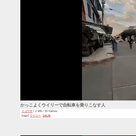
かっこよくウイリーで自転車を乗りこなす人
スゴワザ
/ 2 MB / 50 frames
[tags]
ウイリー
,
自転車