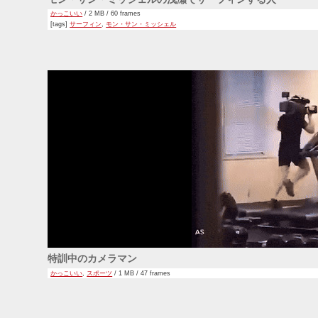
かっこいい
/ 2 MB / 60 frames
[tags]
サーフィン
,
モン・サン・ミッシェル
特訓中のカメラマン
かっこいい
,
スポーツ
/ 1 MB / 47 frames