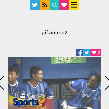
gif.anime2
2