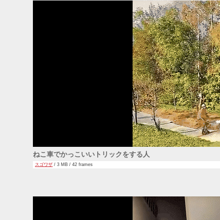
ねこ車でかっこいいトリックをする人
スゴワザ
/ 3 MB / 42 frames