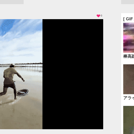
0
[ GI
棒高
アラ