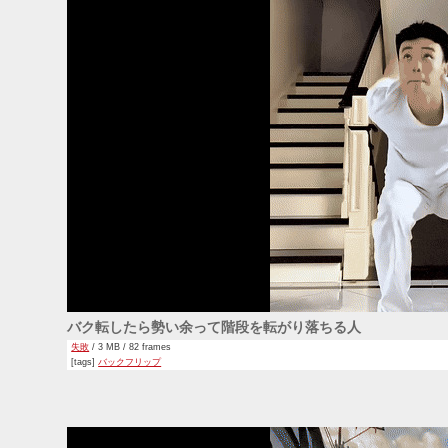
バク転したら勢い余って階段を転がり落ちる人
失敗
/ 3 MB / 82 frames
[tags]
バックフリップ