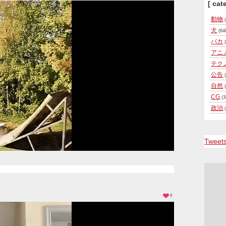
[ cat
動物
(
犬
(64
バカ
(
アニ
テク
公告
(
自然
(
CG
(3
政治
(
Tweet
0