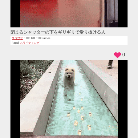
閉まるシャッターの下をギリギリで滑り抜ける人
スゴワザ
/ 795 KB / 20 frames
[tags]
スライディング
0