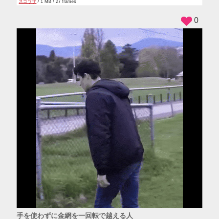
スゴワザ
/ 1 MB / 27 frames
0
手を使わずに金網を一回転で越える人