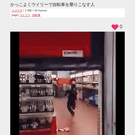
かっこよくウイリーで自転車を乗りこなす人
スゴワザ
/ 2 MB / 50 frames
[tags]
ウイリー
,
自転車
0