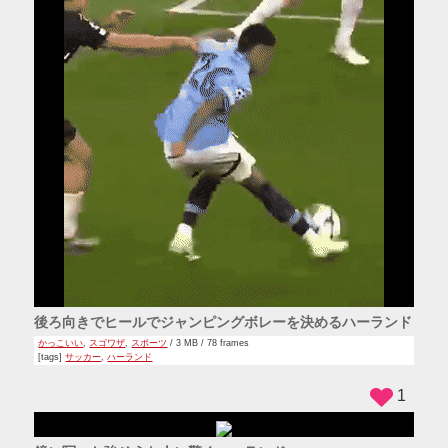
後ろ向きでヒールでジャンピングボレーを決めるハーランド
かっこいい
,
スゴワザ
,
スポーツ
/ 3 MB / 78 frames
[tags]
サッカー
,
ハーランド
1