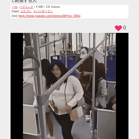
て絶望する人
バカ
,
ハプニング
/ 4 MB / 131 frames
[tags]
コスプレ
,
スパイダーマン
[via]
https://www.youtube.com/shorts/o5kFmz_0XEg
0