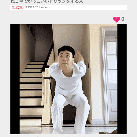
ねこ車でかっこいいトリックをする人
スゴワザ
/ 3 MB / 42 frames
0