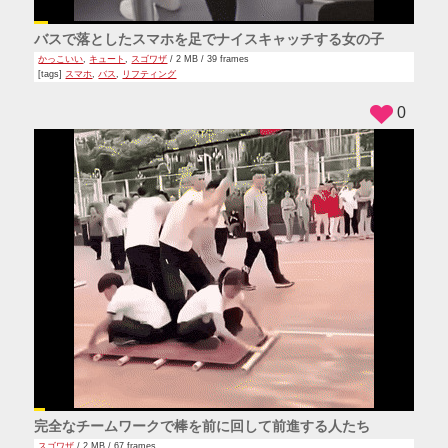
バスで落としたスマホを足でナイスキャッチする女の子
かっこいい
,
キュート
,
スゴワザ
/ 2 MB / 39 frames
[tags]
スマホ
,
バス
,
リフティング
0
完全なチームワークで棒を前に回して前進する人たち
スゴワザ
/ 2 MB / 67 frames