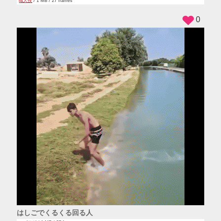
職人技
/ 1 MB / 27 frames
0
はしごでくるくる回る人