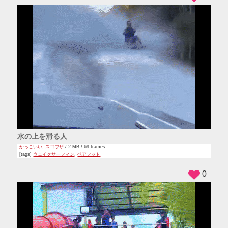
水の上を滑る人
かっこいい
,
スゴワザ
/ 2 MB / 69 frames
[tags]
ウェイクサーフィン
,
ベアフット
0