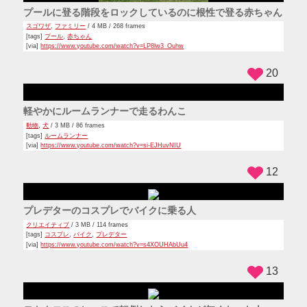
車の助手席で行儀悪い座り方してたら急ブレーキの勢いです
っぽりハマっちゃう女の子
バカ
/ 3 MB / 84 frames
[via]
https://www.youtube.com/watch?v=dWAPC4a2IFI
12
フェンスの向こうでぴょんぴょんしているわんこ
動物
,
犬
/ 3 MB / 56 frames
[via]
https://www.youtube.com/watch?v=0C7NtqghaMM
25