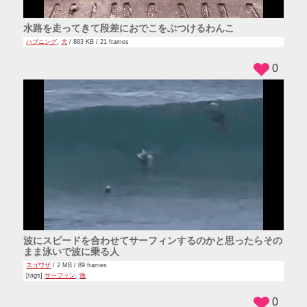
水路を走ってきて段差におでこをぶつけるわんこ
ハプニング
,
犬
/ 883 KB / 21 frames
0
波にスピードを合わせてサーフィンするのかと思ったらその
まま泳いで波に乗る人
スゴワザ
/ 2 MB / 89 frames
[tags]
サーフィン
,
海
0