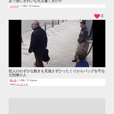
足で雪にきれいな丸を書く女の子
スゴワザ
/ 1 MB / 32 frames
0
犯人のわずかな動きを見逃さずひったくりからバッグを守る
元刑事の人
職人技
/ 2 MB / 71 frames
[tags]
ひったくり