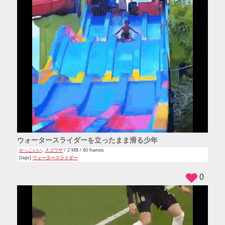
ウォータースライダーを立ったまま滑る少年
かっこいい
,
スゴワザ
/ 2 MB / 60 frames
[tags]
ウォータースライダー
0