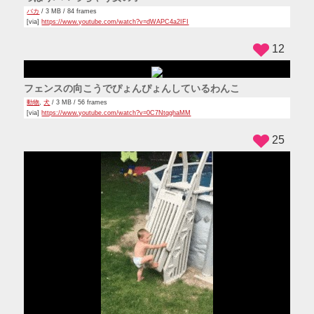
カートでジャンプしたらきれいに一回転する人
かっこいい
,
ハプニング
/ 3 MB / 75 frames
[via]
https://www.youtube.com/watch?v=aGPFGvzxaeo
39