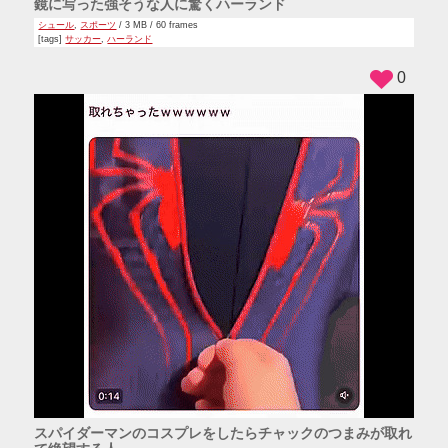
鏡に写った強そうな人に驚くハーランド
シュール
,
スポーツ
/ 3 MB / 60 frames
[tags]
サッカー
,
ハーランド
0
スパイダーマンのコスプレをしたらチャックのつまみが取れ