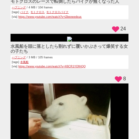
プールに登る階段をロックしているのに根性で登る赤ちゃん
スゴワザ
,
ファミリー
/ 4 MB / 268 frames
[tags]
プール
,
赤ちゃん
[via]
https://www.youtube.com/watch?v=LP8lw3_Ouhw
20
軽やかにルームランナーで走るわんこ
動物
,
犬
/ 3 MB / 86 frames
[tags]
ルームランナー
[via]
https://www.youtube.com/watch?v=si-EJHuvNIU