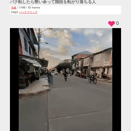
バク転したら勢い余って階段を転がり落ちる人
失敗
/ 3 MB / 82 frames
[tags]
バックフリップ
0