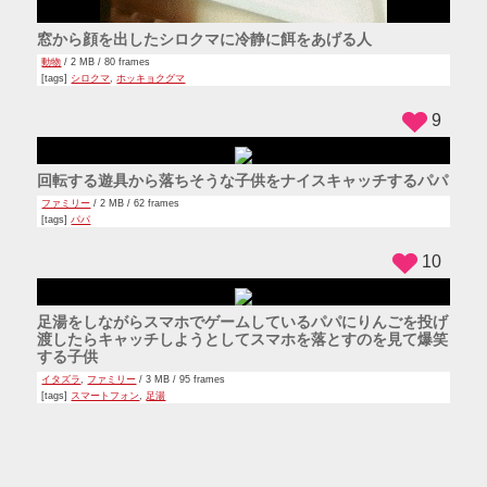
12
プレデターのコスプレでバイクに乗る人
クリエイティブ
/ 3 MB / 114 frames
[tags]
コスプレ
,
バイク
,
プレデター
[via]
https://www.youtube.com/watch?v=s4XOUHAbUu4
13
モトクロスのレースで転倒したらバイクが無くなった人
ハプニング
/ 4 MB / 104 frames
[tags]
バイク
,
モトクロス
,
モトクロスバイク
[via]
https://www.youtube.com/watch?v=i2beowedsus
24
水風船を頭に落としたら割れずに覆いかぶさって爆笑する女
の子たち
ハプニング
/ 3 MB / 105 frames
[tags]
水風船
[via]
https://www.youtube.com/watch?v=X6CR1YOfHQQ