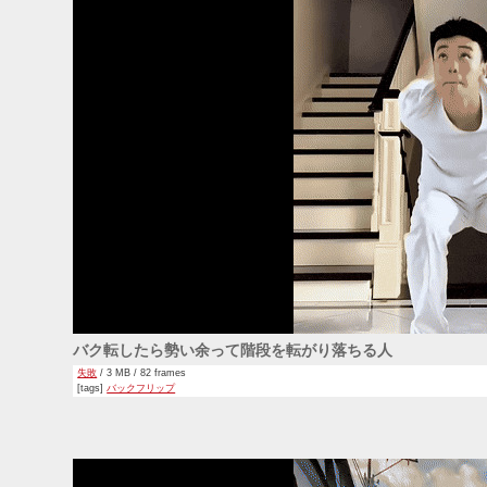
バク転したら勢い余って階段を転がり落ちる人
失敗
/ 3 MB / 82 frames
[tags]
バックフリップ