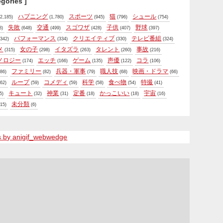
egories ]
ハプニング
スポーツ
猫
シュール
2,185)
(1,780)
(945)
(796)
(754)
失敗
交通
スゴワザ
子供
野球
8)
(648)
(499)
(428)
(407)
(397)
パフォーマンス
クリエイティブ
テレビ番組
342)
(334)
(330)
(324)
メ
女の子
イタズラ
タレント
事故
(315)
(298)
(263)
(260)
(216)
ノロジー
エッチ
ゲーム
声優
コラ
(174)
(166)
(135)
(122)
(106)
ファミリー
兵器・軍事
職人技
映画・ドラマ
86)
(82)
(79)
(68)
(66)
ループ
コメディ
科学
食べ物
特撮
62)
(59)
(59)
(58)
(54)
(41)
キュート
神業
定番
かっこいい
宇宙
5)
(32)
(31)
(18)
(18)
(16)
未分類
15)
(6)
s by anigif_webwedge