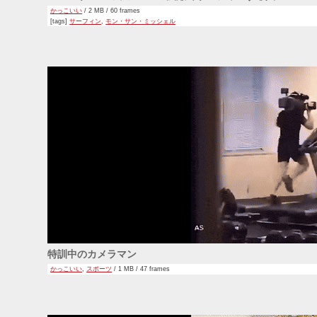
かっこいい
/ 2 MB / 60 frames
[tags]
サーフィン
,
モン・サン・ミッシェル
特訓中のカメラマン
かっこいい
,
スポーツ
/ 1 MB / 47 frames