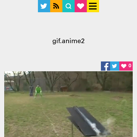
gif.anime2
0