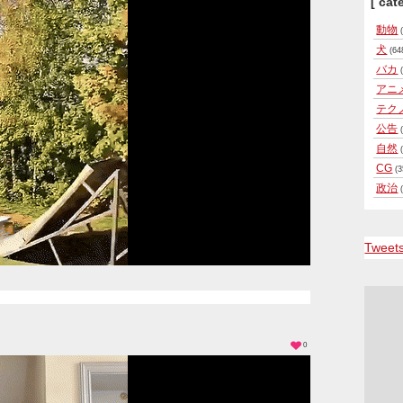
[ cat
動物
(
犬
(64
バカ
(
アニ
テク
公告
(
自然
(
CG
(3
政治
(
Tweet
0