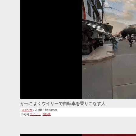
かっこよくウイリーで自転車を乗りこなす人
スゴワザ
/ 2 MB / 50 frames
[tags]
ウイリー
,
自転車