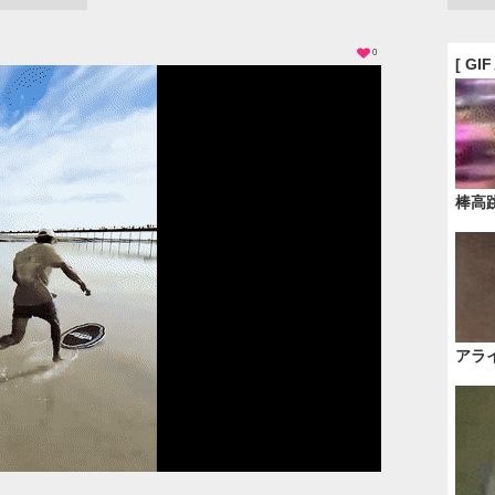
0
[ GI
棒高
アラ