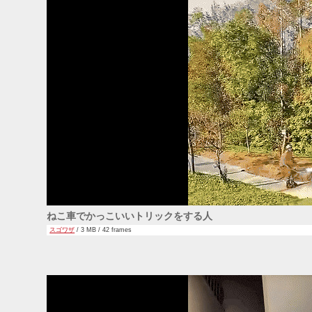
ねこ車でかっこいいトリックをする人
スゴワザ
/ 3 MB / 42 frames