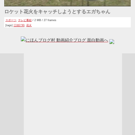
ロケット花火をキャッチしようとするエガちゃん
スポーツ
,
テレビ番組
/ 2 MB / 27 frames
[tags]
江頭2:50
,
花火