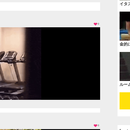
イタ
0
金的
ルー
0