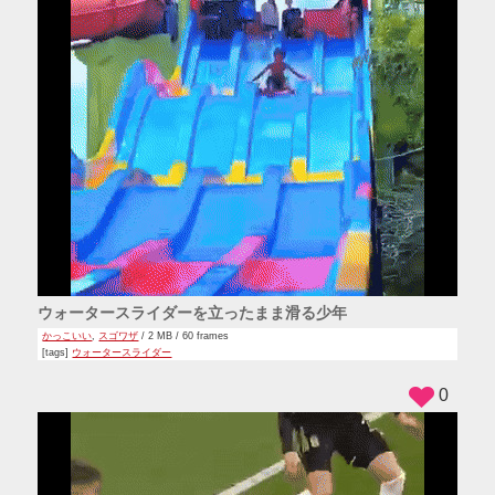
ウォータースライダーを立ったまま滑る少年
かっこいい
,
スゴワザ
/ 2 MB / 60 frames
[tags]
ウォータースライダー
0