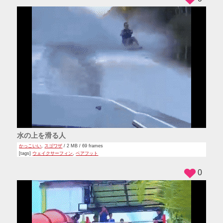
水の上を滑る人
かっこいい
,
スゴワザ
/ 2 MB / 69 frames
[tags]
ウェイクサーフィン
,
ベアフット
0