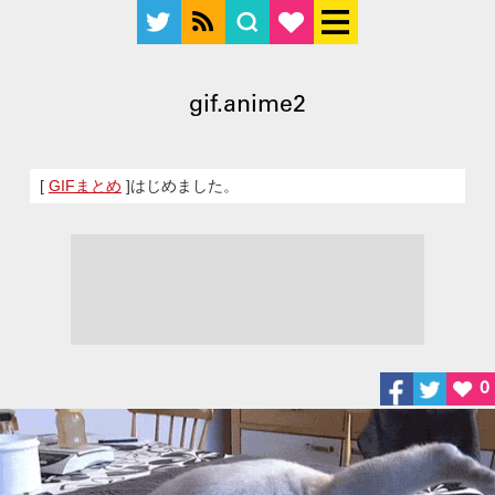
gif.anime2
[
GIFまとめ
]はじめました。
0