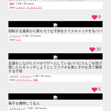
軽やかにルームランナーで走るわんこ
動物
,
犬
/ 3 MB / 86 frames
[tags]
ルームランナー
[via]
https://www.youtube.com/watch?v=si-EJHuvNIU
12
プレデターのコスプレでバイクに乗る人
クリエイティブ
/ 3 MB / 114 frames
[tags]
コスプレ
,
バイク
,
プレデター
[via]
https://www.youtube.com/watch?v=s4XOUHAbUu4