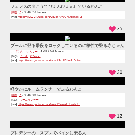
車の助手席で行儀悪い座り方してたら急ブレーキの勢いです
っぽりハマっちゃう女の子
バカ
/ 3 MB / 84 frames
[via]
https://www.youtube.com/watch?v=dWAPC4a2IFI
12