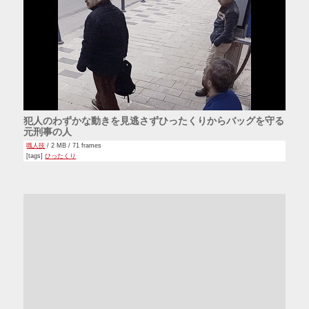
犯人のわずかな動きを見逃さずひったくりからバッグを守る
元刑事の人
職人技
/ 2 MB / 71 frames
[tags]
ひったくり