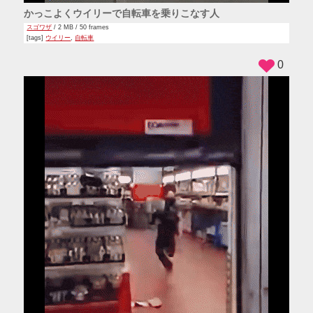
かっこよくウイリーで自転車を乗りこなす人
スゴワザ
/ 2 MB / 50 frames
[tags]
ウイリー
,
自転車
0