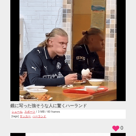
鏡に写った強そうな人に驚くハーランド
シュール
,
スポーツ
/ 3 MB / 60 frames
[tags]
サッカー
,
ハーランド
0