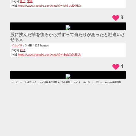
13
モトクロスのレースで転倒したらバイクが無くなった人
ハプニング
/ 4 MB / 104 frames
[tags]
バイク
,
モトクロス
,
モトクロスバイク
[via]
https://www.youtube.com/watch?v=i2beowedsus
24
水風船を頭に落としたら割れずに覆いかぶさって爆笑する女
の子たち
ハプニング
/ 3 MB / 105 frames
[tags]
水風船
[via]
https://www.youtube.com/watch?v=X6CR1YOfHQQ
8
窓から顔を出したシロクマに冷静に餌をあげる人
動物
/ 2 MB / 80 frames
[tags]
シロクマ
,
ホッキョクグマ