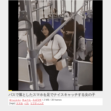
バスで落としたスマホを足でナイスキャッチする女の子
かっこいい
,
キュート
,
スゴワザ
/ 2 MB / 39 frames
[tags]
スマホ
,
バス
,
リフティング