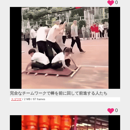
0
完全なチームワークで棒を前に回して前進する人たち
スゴワザ
/ 2 MB / 67 frames
0