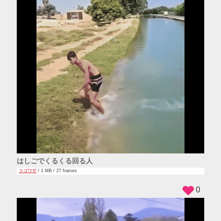
はしごでくるくる回る人
スゴワザ
/ 1 MB / 27 frames
0