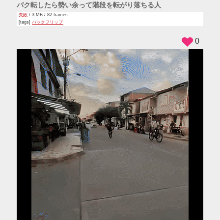
バク転したら勢い余って階段を転がり落ちる人
失敗
/ 3 MB / 82 frames
[tags]
バックフリップ
0