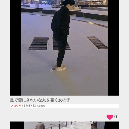
足で雪にきれいな丸を書く女の子
スゴワザ
/ 1 MB / 32 frames
0