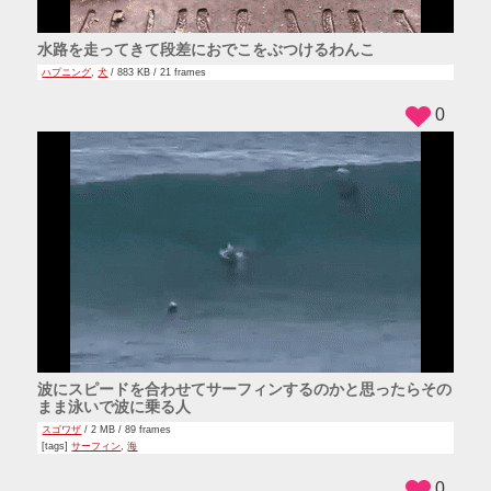
水路を走ってきて段差におでこをぶつけるわんこ
ハプニング
,
犬
/ 883 KB / 21 frames
0
波にスピードを合わせてサーフィンするのかと思ったらその
まま泳いで波に乗る人
スゴワザ
/ 2 MB / 89 frames
[tags]
サーフィン
,
海
0