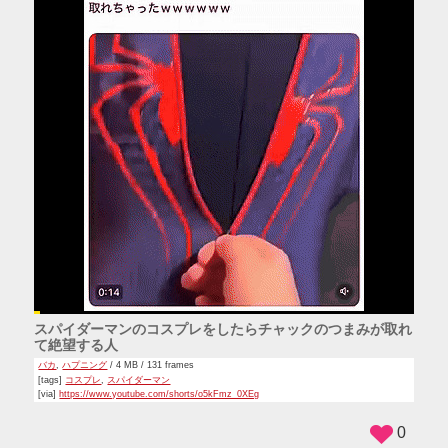
スパイダーマンのコスプレをしたらチャックのつまみが取れ
て絶望する人
バカ
,
ハプニング
/ 4 MB / 131 frames
[tags]
コスプレ
,
スパイダーマン
[via]
https://www.youtube.com/shorts/o5kFmz_0XEg
0