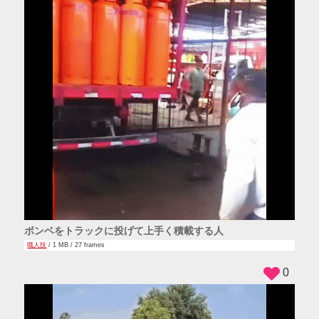
ボンベをトラックに投げて上手く積載する人
職人技
/ 1 MB / 27 frames
0