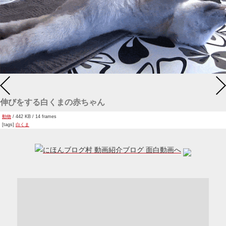
伸びをする白くまの赤ちゃん
動物
/ 442 KB / 14 frames
[tags]
白くま