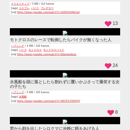
フェンスの向こうでぴょんぴょんしているわんこ
動物
,
犬
/ 3 MB / 56 frames
[via]
https://www.youtube.com/watch?v=0C7NtqghaMM
25
プールに登る階段をロックしているのに根性で登る赤ちゃん
スゴワザ
,
ファミリー
/ 4 MB / 268 frames
[tags]
プール
,
赤ちゃん
[via]
https://www.youtube.com/watch?v=LP8lw3_Ouhw
20