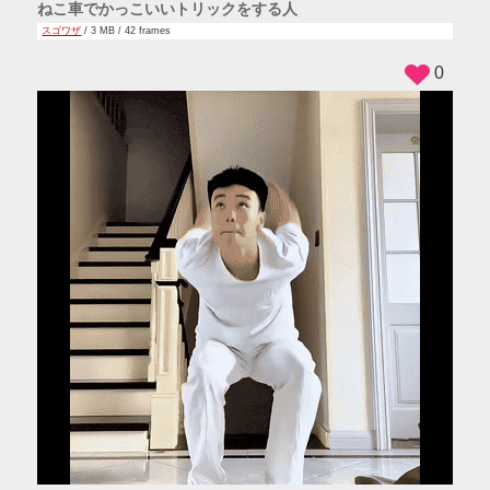
ねこ車でかっこいいトリックをする人
スゴワザ
/ 3 MB / 42 frames
0