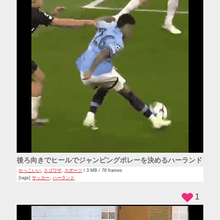
後ろ向きでヒールでジャンピングボレーを決めるハーランド
かっこいい
,
スゴワザ
,
スポーツ
/ 3 MB / 78 frames
[tags]
サッカー
,
ハーランド
1