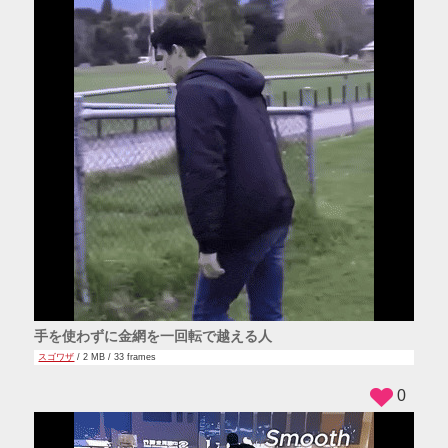
手を使わずに金網を一回転で越える人
スゴワザ
/ 2 MB / 33 frames
0