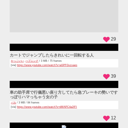
ADS
29
カートでジャンプしたらきれいに一回転する人
かっこいい
,
ハプニング
/ 3 MB / 75 frames
[via]
https://www.youtube.com/watch?v=aGPFGvzxaeo
39