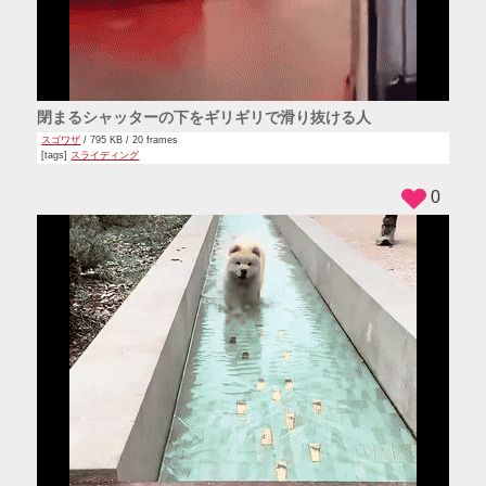
閉まるシャッターの下をギリギリで滑り抜ける人
スゴワザ
/ 795 KB / 20 frames
[tags]
スライディング
0