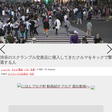
渋谷のスクランブル交差点に侵入してきたクルマをキックで撃
退する人
シュール
,
テレビ番組
,
バカ
,
交通
/ 3 MB / 51 frames
[tags]
スクランブル交差点
,
渋谷