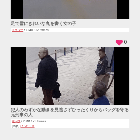
足で雪にきれいな丸を書く女の子
スゴワザ
/ 1 MB / 32 frames
0
犯人のわずかな動きを見逃さずひったくりからバッグを守る
元刑事の人
職人技
/ 2 MB / 71 frames
[tags]
ひったくり