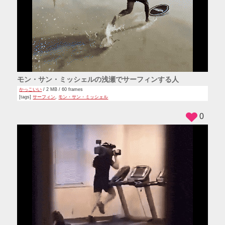
モン・サン・ミッシェルの浅瀬でサーフィンする人
かっこいい
/ 2 MB / 60 frames
[tags]
サーフィン
,
モン・サン・ミッシェル
0