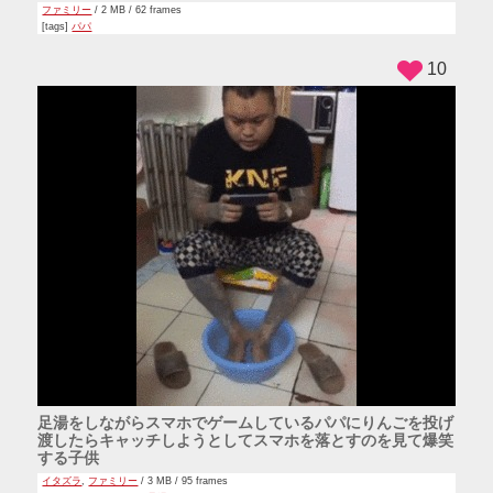
ファミリー
/ 2 MB / 62 frames
[tags]
パパ
10
足湯をしながらスマホでゲームしているパパにりんごを投げ
渡したらキャッチしようとしてスマホを落とすのを見て爆笑
する子供
イタズラ
,
ファミリー
/ 3 MB / 95 frames