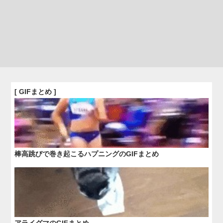
[ GIFまとめ ]
棒高跳びで巻き起こるハプニングのGIFまとめ
アライグマのGIFまとめ