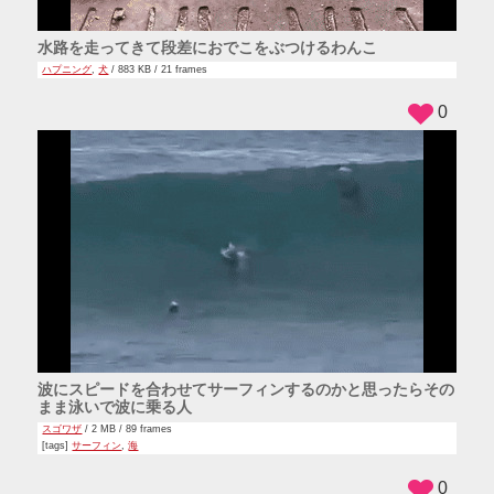
水路を走ってきて段差におでこをぶつけるわんこ
ハプニング
,
犬
/ 883 KB / 21 frames
0
波にスピードを合わせてサーフィンするのかと思ったらその
まま泳いで波に乗る人
スゴワザ
/ 2 MB / 89 frames
[tags]
サーフィン
,
海
0