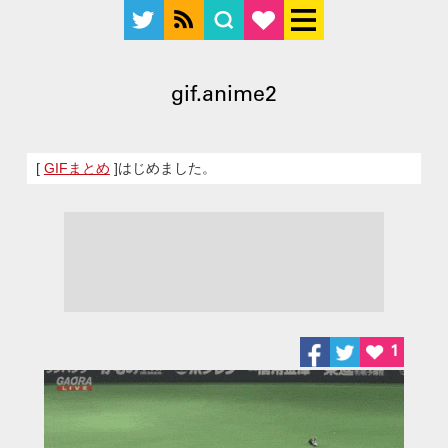
gif.anime2
[
GIFまとめ
]はじめました。
1