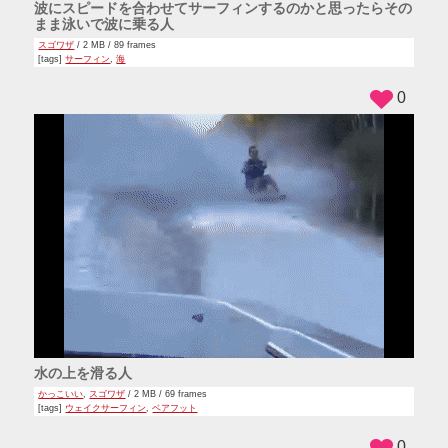
波にスピードを合わせてサーフィンするのかと思ったらその
まま泳いで波に乗る人
スゴワザ
/ 2 MB / 89 frames
[tags]
サーフィン
,
海
0
水の上を滑る人
かっこいい
,
スゴワザ
/ 2 MB / 69 frames
[tags]
ウェイクサーフィン
,
ベアフット
0