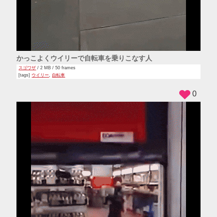
かっこよくウイリーで自転車を乗りこなす人
スゴワザ
/ 2 MB / 50 frames
[tags]
ウイリー
,
自転車
0