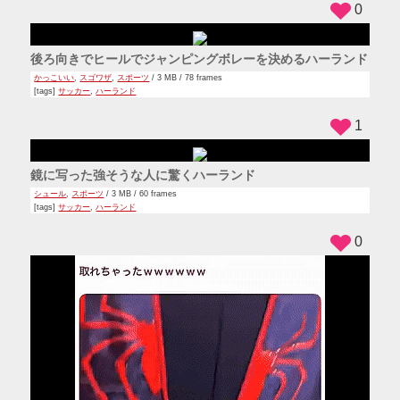
0
後ろ向きでヒールでジャンピングボレーを決めるハーランド
かっこいい
,
スゴワザ
,
スポーツ
/ 3 MB / 78 frames
[tags]
サッカー
,
ハーランド
1
鏡に写った強そうな人に驚くハーランド
シュール
,
スポーツ
/ 3 MB / 60 frames
[tags]
サッカー
,
ハーランド
0