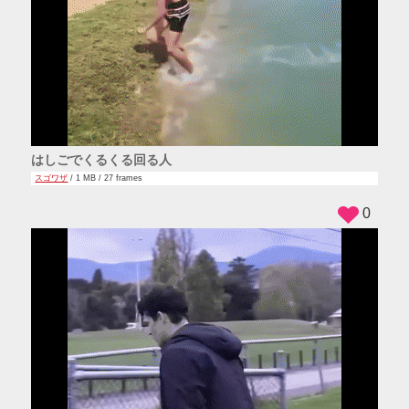
はしごでくるくる回る人
スゴワザ
/ 1 MB / 27 frames
0