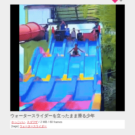
ウォータースライダーを立ったまま滑る少年
かっこいい
,
スゴワザ
/ 2 MB / 60 frames
[tags]
ウォータースライダー