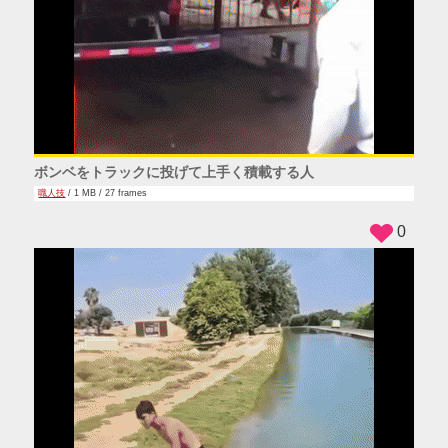
ボンベをトラックに投げて上手く積載する人
職人技
/ 1 MB / 27 frames
0