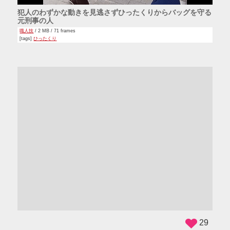
犯人のわずかな動きを見逃さずひったくりからバッグを守る
元刑事の人
職人技
/ 2 MB / 71 frames
[tags]
ひったくり
ADS
29