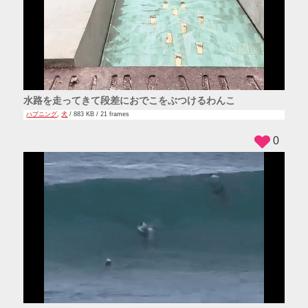
水路を走ってきて段差におでこをぶつけるわんこ
ハプニング
,
犬
/ 883 KB / 21 frames
0