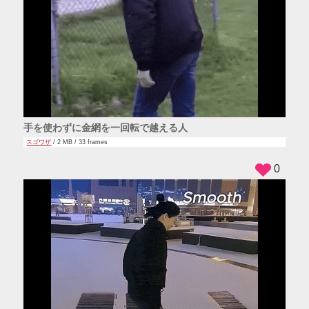
手を使わずに金網を一回転で越える人
スゴワザ
/ 2 MB / 33 frames
0