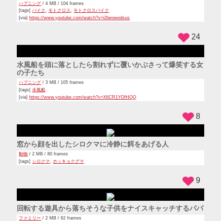
25
プールに登る階段をロックしているのに根性で登る赤ちゃん
スゴワザ
,
ファミリー
/ 4 MB / 268 frames
[tags]
プール
,
赤ちゃん
[via]
https://www.youtube.com/watch?v=LP8lw3_Ouhw
20
軽やかにルームランナーで走るわんこ
動物
,
犬
/ 3 MB / 86 frames
[tags]
ルームランナー
[via]
https://www.youtube.com/watch?v=si-EJHuvNIU