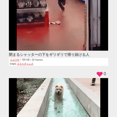
閉まるシャッターの下をギリギリで滑り抜ける人
スゴワザ
/ 795 KB / 20 frames
[tags]
スライディング
0