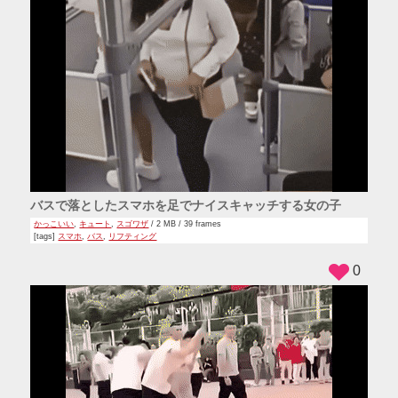
バスで落としたスマホを足でナイスキャッチする女の子
かっこいい
,
キュート
,
スゴワザ
/ 2 MB / 39 frames
[tags]
スマホ
,
バス
,
リフティング
0