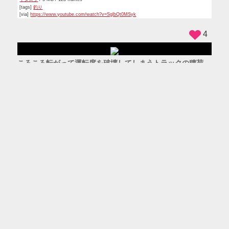
水風船を頭に落としたら割れずに覆いかぶさって爆笑する女
の子たち
ハプニング
/ 3 MB / 105 frames
[tags]
水風船
[via]
https://www.youtube.com/watch?v=X6CR1YOfHQQ
8
窓から顔を出したシロクマに冷静に餌をあげる人
動物
/ 2 MB / 80 frames
[tags]
シロクマ
,
ホッキョクグマ