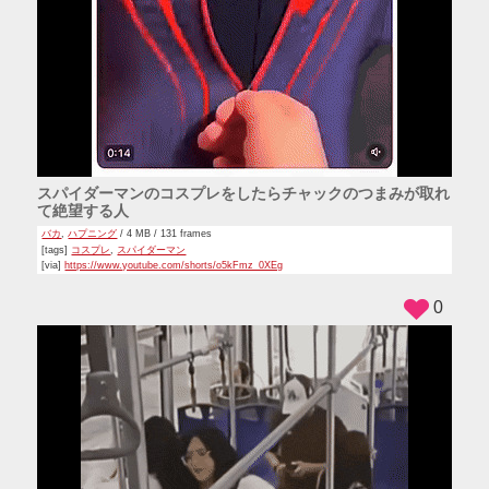
スパイダーマンのコスプレをしたらチャックのつまみが取れ
て絶望する人
バカ
,
ハプニング
/ 4 MB / 131 frames
[tags]
コスプレ
,
スパイダーマン
[via]
https://www.youtube.com/shorts/o5kFmz_0XEg
0