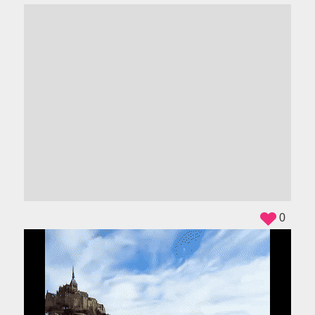
ADS
0