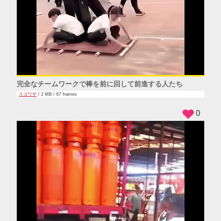
完全なチームワークで棒を前に回して前進する人たち
スゴワザ
/ 2 MB / 67 frames
0