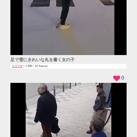
足で雪にきれいな丸を書く女の子
スゴワザ
/ 1 MB / 32 frames
0