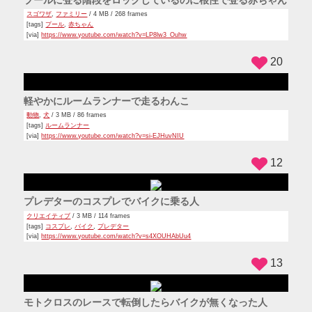
フェンスの向こうでぴょんぴょんしているわんこ
動物
,
犬
/ 3 MB / 56 frames
[via]
https://www.youtube.com/watch?v=0C7NtqghaMM