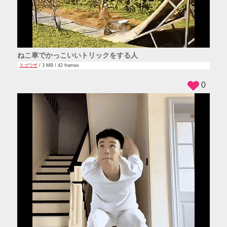
ねこ車でかっこいいトリックをする人
スゴワザ
/ 3 MB / 42 frames
0