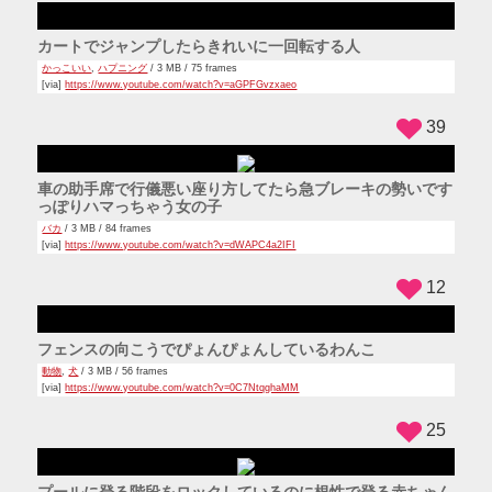
カートでジャンプしたらきれいに一回転する人
かっこいい
,
ハプニング
/ 3 MB / 75 frames
[via]
https://www.youtube.com/watch?v=aGPFGvzxaeo
39
車の助手席で行儀悪い座り方してたら急ブレーキの勢いです
っぽりハマっちゃう女の子
バカ
/ 3 MB / 84 frames
[via]
https://www.youtube.com/watch?v=dWAPC4a2IFI
12