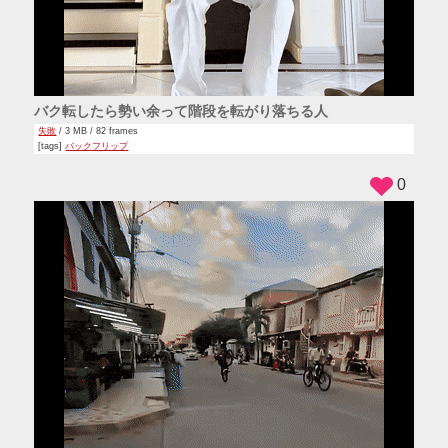
バク転したら勢い余って階段を転がり落ちる人
失敗
/ 3 MB / 82 frames
[tags]
バックフリップ
0