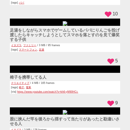
12
プレデターのコスプレでバイクに乗る人
クリエイティブ
/ 3 MB / 114 frames
[tags]
コスプレ
,
バイク
,
プレデター
[via]
https://www.youtube.com/watch?v=s4XOUHAbUu4
13
モトクロスのレースで転倒したらバイクが無くなった人
ハプニング
/ 4 MB / 104 frames
[tags]
バイク
,
モトクロス
,
モトクロスバイク
[via]
https://www.youtube.com/watch?v=i2beowedsus
24