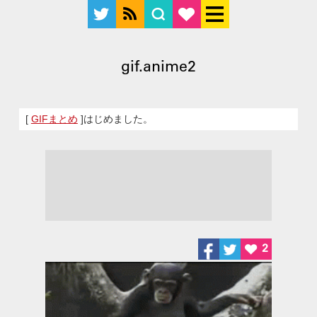
gif.anime2
[
GIFまとめ
]はじめました。
2