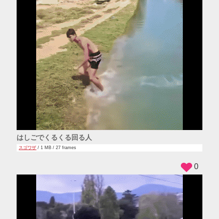
はしごでくるくる回る人
スゴワザ
/ 1 MB / 27 frames
0