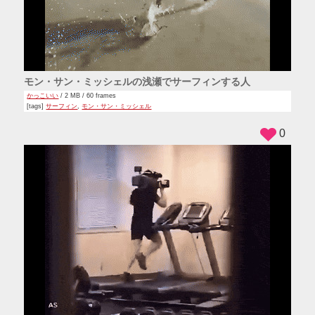
モン・サン・ミッシェルの浅瀬でサーフィンする人
かっこいい
/ 2 MB / 60 frames
[tags]
サーフィン
,
モン・サン・ミッシェル
0