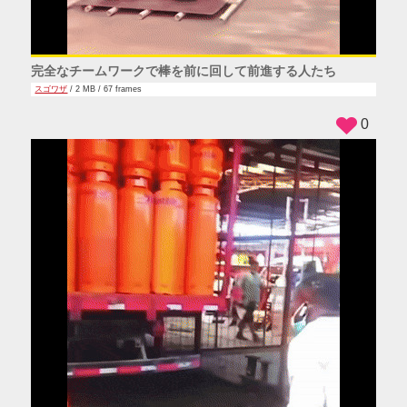
完全なチームワークで棒を前に回して前進する人たち
スゴワザ
/ 2 MB / 67 frames
0