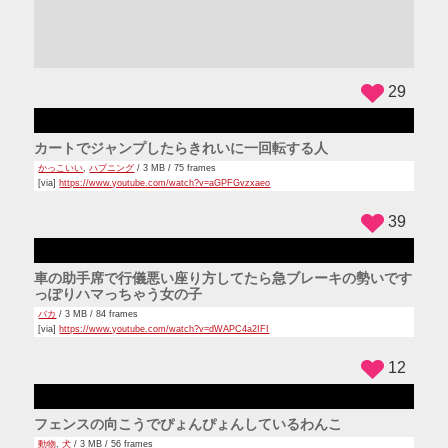
ADS
29
カートでジャンプしたらきれいに一回転する人
かっこいい
,
ハプニング
/ 3 MB / 75 frames
[via]
https://www.youtube.com/watch?v=aGPFGvzxaeo
39