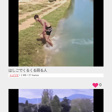
はしごでくるくる回る人
スゴワザ
/ 1 MB / 27 frames
0