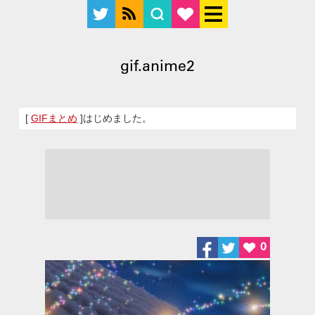
gif.anime2
[
GIFまとめ
]はじめました。
0