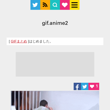
gif.anime2
[
GIFまとめ
]はじめました。
1