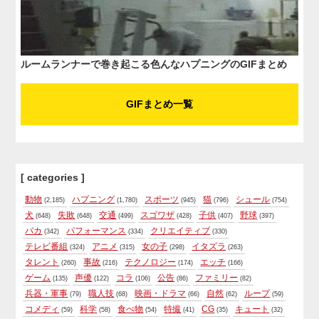
ルームランナーで巻き起こる色んなハプニングのGIFまとめ
GIFまとめ一覧
[ categories ]
動物
ハプニング
スポーツ
猫
シュール
(2,185)
(1,780)
(945)
(796)
(754)
犬
失敗
交通
スゴワザ
子供
野球
(648)
(648)
(499)
(428)
(407)
(397)
バカ
パフォーマンス
クリエイティブ
(342)
(334)
(330)
テレビ番組
アニメ
女の子
イタズラ
(324)
(315)
(298)
(263)
タレント
事故
テクノロジー
エッチ
(260)
(216)
(174)
(166)
ゲーム
声優
コラ
公告
ファミリー
(135)
(122)
(106)
(86)
(82)
兵器・軍事
職人技
映画・ドラマ
自然
ループ
(79)
(68)
(66)
(62)
(59)
コメディ
科学
食べ物
特撮
CG
キュート
(59)
(58)
(54)
(41)
(35)
(32)