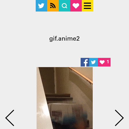
gif.anime2
1