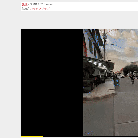
失敗
/ 3 MB / 82 frames
[tags]
バックフリップ