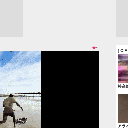
0
[ GI
棒高
アラ