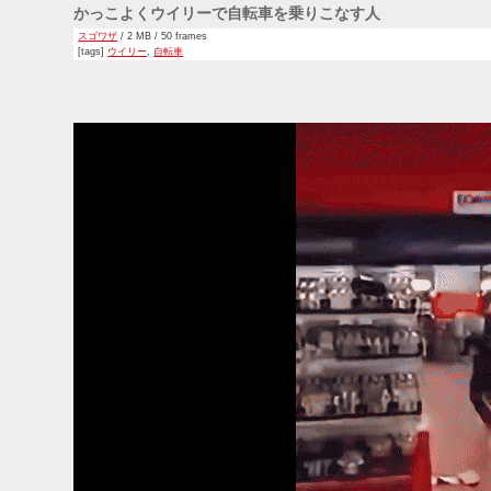
かっこよくウイリーで自転車を乗りこなす人
スゴワザ
/ 2 MB / 50 frames
[tags]
ウイリー
,
自転車