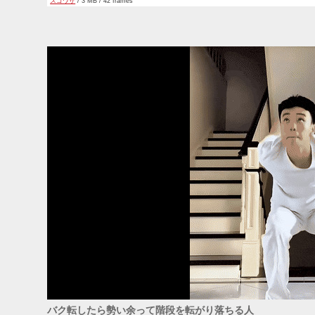
スゴワザ
/ 3 MB / 42 frames
バク転したら勢い余って階段を転がり落ちる人