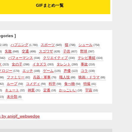
GIFまとめ一覧
egories ]
ハプニング
スポーツ
猫
シュール
2,185)
(1,780)
(945)
(796)
(754)
失敗
交通
スゴワザ
子供
野球
8)
(648)
(499)
(428)
(407)
(397)
パフォーマンス
クリエイティブ
テレビ番組
342)
(334)
(330)
(324)
メ
女の子
イタズラ
タレント
事故
(315)
(298)
(263)
(260)
(216)
ノロジー
エッチ
ゲーム
声優
コラ
(174)
(166)
(135)
(122)
(106)
ファミリー
兵器・軍事
職人技
映画・ドラマ
86)
(82)
(79)
(68)
(66)
ループ
コメディ
科学
食べ物
特撮
62)
(59)
(59)
(58)
(54)
(41)
キュート
神業
定番
かっこいい
宇宙
5)
(32)
(31)
(18)
(18)
(16)
未分類
15)
(6)
s by anigif_webwedge