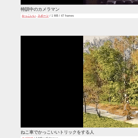
特訓中のカメラマン
かっこいい
,
スポーツ
/ 1 MB / 47 frames
ねこ車でかっこいいトリックをする人