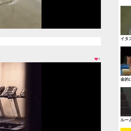
イタ
0
金的
ルー