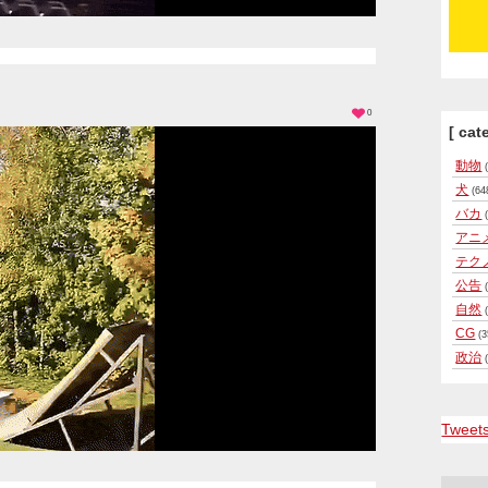
0
[ cat
動物
(
犬
(64
バカ
(
アニ
テク
公告
(
自然
(
CG
(3
政治
(
Tweet