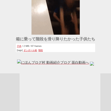
箱に乗って階段を滑り降りたかった子供たち
子供
/ 2 MB / 87 frames
[tags]
ダンボール箱
,
階段