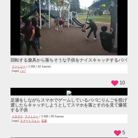
回転する遊具から落ちそうな子供をナイスキャッチするパパ
ファミリー
/ 2 MB / 62 frames
[tags]
パパ
10
足湯をしながらスマホでゲームしているパパにりんごを投げ
渡したらキャッチしようとしてスマホを落とすのを見て爆笑
する子供
イタズラ
,
ファミリー
/ 3 MB / 95 frames
[tags]
スマートフォン
,
足湯
5