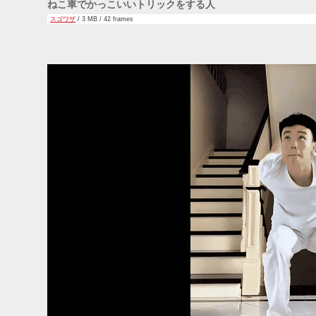
ねこ車でかっこいいトリックをする人
スゴワザ
/ 3 MB / 42 frames