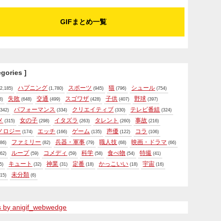
GIFまとめ一覧
egories ]
ハプニング
スポーツ
猫
シュール
2,185)
(1,780)
(945)
(796)
(754)
失敗
交通
スゴワザ
子供
野球
8)
(648)
(499)
(428)
(407)
(397)
パフォーマンス
クリエイティブ
テレビ番組
342)
(334)
(330)
(324)
メ
女の子
イタズラ
タレント
事故
(315)
(298)
(263)
(260)
(216)
ノロジー
エッチ
ゲーム
声優
コラ
(174)
(166)
(135)
(122)
(106)
ファミリー
兵器・軍事
職人技
映画・ドラマ
86)
(82)
(79)
(68)
(66)
ループ
コメディ
科学
食べ物
特撮
62)
(59)
(59)
(58)
(54)
(41)
キュート
神業
定番
かっこいい
宇宙
5)
(32)
(31)
(18)
(18)
(16)
未分類
15)
(6)
s by anigif_webwedge