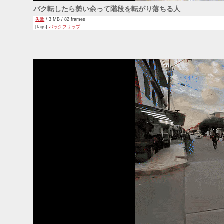
バク転したら勢い余って階段を転がり落ちる人
失敗
/ 3 MB / 82 frames
[tags]
バックフリップ