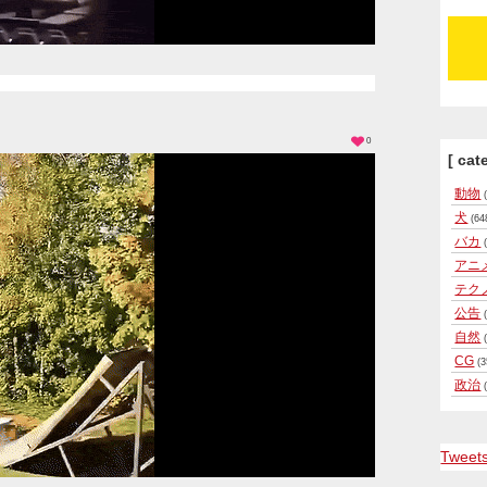
0
[ cat
動物
(
犬
(64
バカ
(
アニ
テク
公告
(
自然
(
CG
(3
政治
(
Tweet