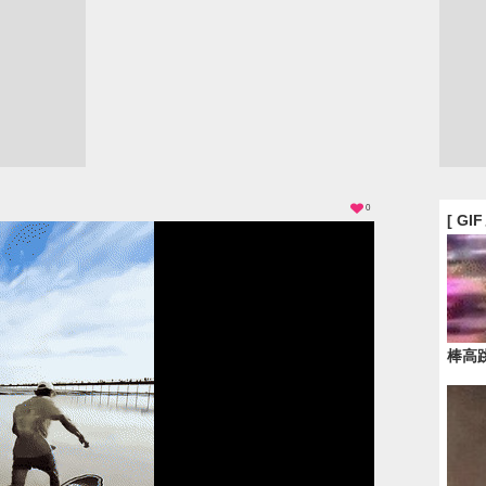
0
[ GI
棒高