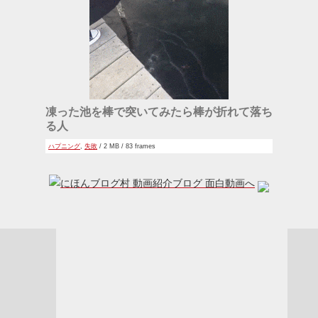
凍った池を棒で突いてみたら棒が折れて落ち
る人
ハプニング
,
失敗
/ 2 MB / 83 frames