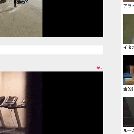
アラ
イタ
0
金的
ルー