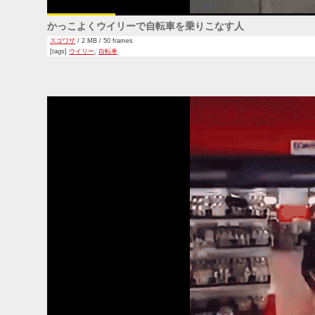
かっこよくウイリーで自転車を乗りこなす人
スゴワザ
/ 2 MB / 50 frames
[tags]
ウイリー
,
自転車