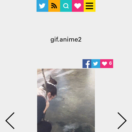
gif.anime2
6