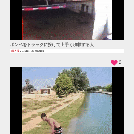
ボンベをトラックに投げて上手く積載する人
職人技
/ 1 MB / 27 frames
0