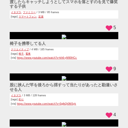
渡したらキャッチしようとしてスマホを落とすのを見て爆笑
する子供
イタズラ
,
ファミリー
/ 3 MB / 95 frames
[tags]
スマートフォン
,
足湯
5
椅子を携帯してる人
クリエイティブ
/ 4 MB / 165 frames
[tags]
椅子
,
電車
[via]
https://www.youtube.com/watch?v=kh6-yM90HCc
9
股に挟んだ竿を後ろから揺すって当たりがあったと勘違いさ
せる人
イタズラ
/ 3 MB / 128 frames
[tags]
釣り
[via]
https://www.youtube.com/watch?v=SglbQt0MSyk
4