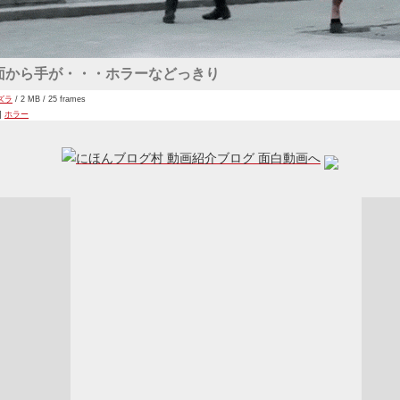
面から手が・・・ホラーなどっきり
ズラ
/ 2 MB / 25 frames
s]
ホラー