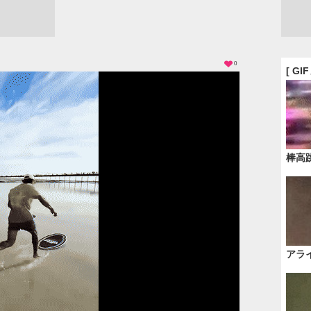
0
[ GI
棒高
アラ