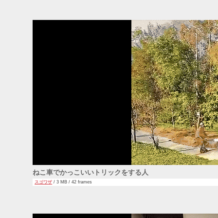
ねこ車でかっこいいトリックをする人
スゴワザ
/ 3 MB / 42 frames