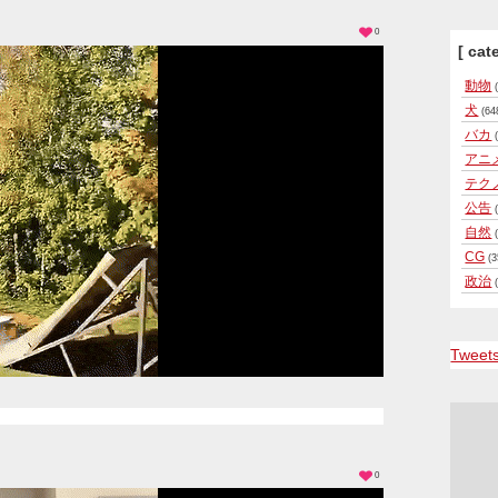
0
[ cat
動物
(
犬
(64
バカ
(
アニ
テク
公告
(
自然
(
CG
(3
政治
(
Tweet
0