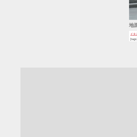
地
イタ
[tag