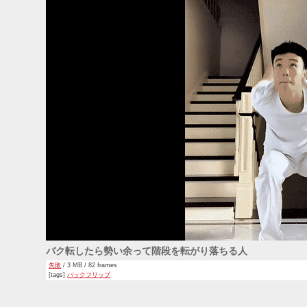
バク転したら勢い余って階段を転がり落ちる人
失敗
/ 3 MB / 82 frames
[tags]
バックフリップ