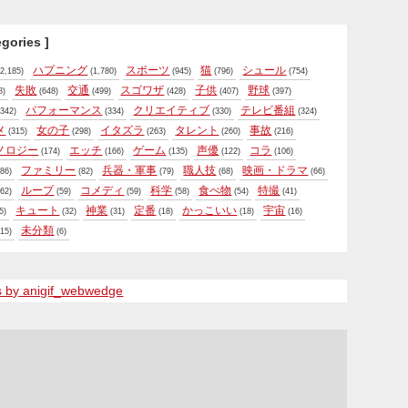
egories ]
ハプニング
スポーツ
猫
シュール
2,185)
(1,780)
(945)
(796)
(754)
失敗
交通
スゴワザ
子供
野球
8)
(648)
(499)
(428)
(407)
(397)
パフォーマンス
クリエイティブ
テレビ番組
342)
(334)
(330)
(324)
メ
女の子
イタズラ
タレント
事故
(315)
(298)
(263)
(260)
(216)
ノロジー
エッチ
ゲーム
声優
コラ
(174)
(166)
(135)
(122)
(106)
ファミリー
兵器・軍事
職人技
映画・ドラマ
86)
(82)
(79)
(68)
(66)
ループ
コメディ
科学
食べ物
特撮
62)
(59)
(59)
(58)
(54)
(41)
キュート
神業
定番
かっこいい
宇宙
5)
(32)
(31)
(18)
(18)
(16)
未分類
15)
(6)
s by anigif_webwedge