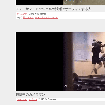
モン・サン・ミッシェルの浅瀬でサーフィンする人
かっこいい
/ 2 MB / 60 frames
[tags]
サーフィン
,
モン・サン・ミッシェル
特訓中のカメラマン
かっこいい
,
スポーツ
/ 1 MB / 47 frames