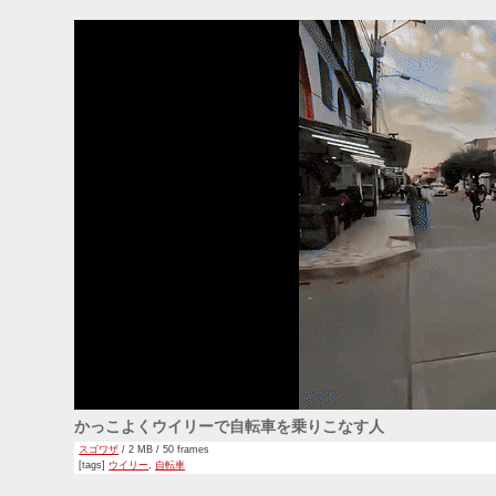
かっこよくウイリーで自転車を乗りこなす人
スゴワザ
/ 2 MB / 50 frames
[tags]
ウイリー
,
自転車