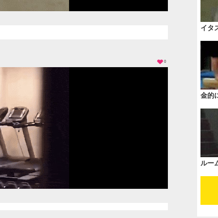
イタ
0
金的
ルー