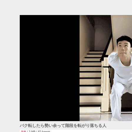
バク転したら勢い余って階段を転がり落ちる人
失敗
/ 3 MB / 82 frames