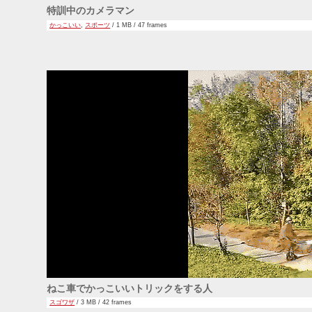
特訓中のカメラマン
かっこいい
,
スポーツ
/ 1 MB / 47 frames
ねこ車でかっこいいトリックをする人
スゴワザ
/ 3 MB / 42 frames