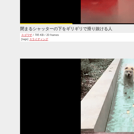
閉まるシャッターの下をギリギリで滑り抜ける人
スゴワザ
/ 795 KB / 20 frames
[tags]
スライディング