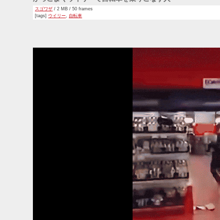
スゴワザ
/ 2 MB / 50 frames
[tags]
ウイリー
,
自転車