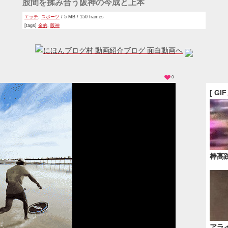
股間を揉み合う阪神の今成と上本
エッチ
,
スポーツ
/ 5 MB / 150 frames
[tags]
金的
,
阪神
0
[ GI
棒高
アラ