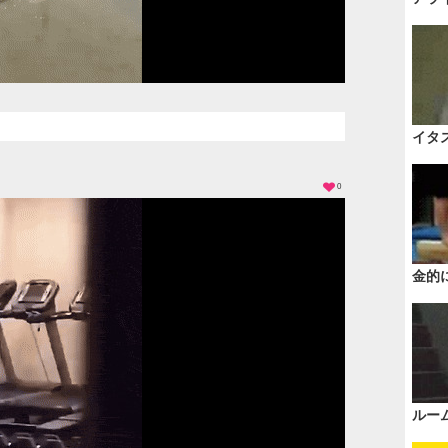
イタ
0
金的
ルー