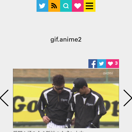
gif.anime2
3