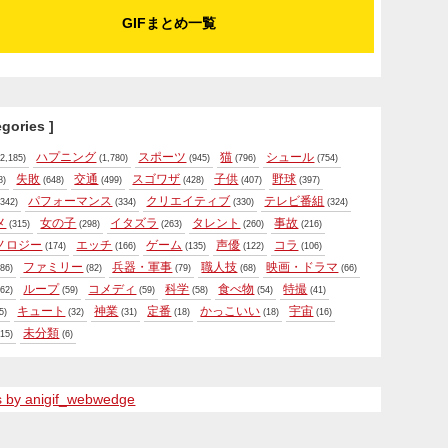
GIFまとめ一覧
egories ]
ハプニング
スポーツ
猫
シュール
2,185)
(1,780)
(945)
(796)
(754)
失敗
交通
スゴワザ
子供
野球
8)
(648)
(499)
(428)
(407)
(397)
パフォーマンス
クリエイティブ
テレビ番組
342)
(334)
(330)
(324)
メ
女の子
イタズラ
タレント
事故
(315)
(298)
(263)
(260)
(216)
ノロジー
エッチ
ゲーム
声優
コラ
(174)
(166)
(135)
(122)
(106)
ファミリー
兵器・軍事
職人技
映画・ドラマ
86)
(82)
(79)
(68)
(66)
ループ
コメディ
科学
食べ物
特撮
62)
(59)
(59)
(58)
(54)
(41)
キュート
神業
定番
かっこいい
宇宙
5)
(32)
(31)
(18)
(18)
(16)
未分類
15)
(6)
s by anigif_webwedge