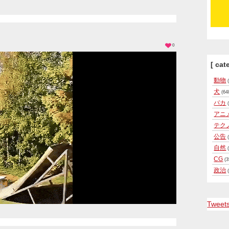
0
[ cat
動物
(
犬
(64
バカ
(
アニ
テク
公告
(
自然
(
CG
(3
政治
(
Tweet