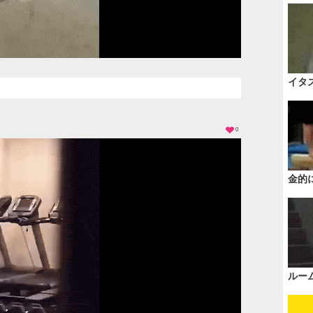
イタ
0
金的
ルー