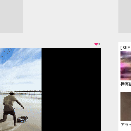
0
[ GI
棒高
アラ