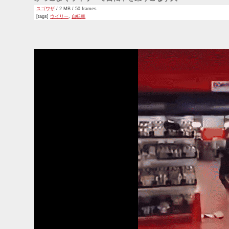
スゴワザ
/ 2 MB / 50 frames
[tags]
ウイリー
,
自転車