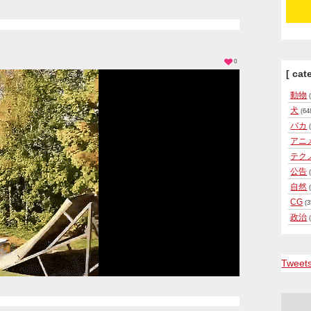
0
[ cat
動物
(
犬
(64
バカ
(
アニ
テク
公告
(
自然
(
CG
(3
政治
(
Tweet