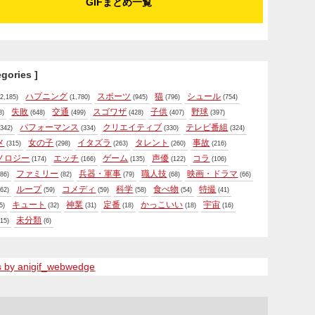
GIFまとめ一覧
egories ]
ハプニング
スポーツ
猫
シュール
2,185)
(1,780)
(945)
(796)
(754)
失敗
交通
スゴワザ
子供
野球
8)
(648)
(499)
(428)
(407)
(397)
パフォーマンス
クリエイティブ
テレビ番組
342)
(334)
(330)
(324)
メ
女の子
イタズラ
タレント
事故
(315)
(298)
(263)
(260)
(216)
ノロジー
エッチ
ゲーム
声優
コラ
(174)
(166)
(135)
(122)
(106)
ファミリー
兵器・軍事
職人技
映画・ドラマ
86)
(82)
(79)
(68)
(66)
ループ
コメディ
科学
食べ物
特撮
62)
(59)
(59)
(58)
(54)
(41)
キュート
神業
定番
かっこいい
宇宙
5)
(32)
(31)
(18)
(18)
(16)
未分類
15)
(6)
s by anigif_webwedge