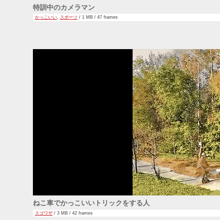
特訓中のカメラマン
かっこいい
,
スポーツ
/ 1 MB / 47 frames
ねこ車でかっこいいトリックをする人
スゴワザ
/ 3 MB / 42 frames