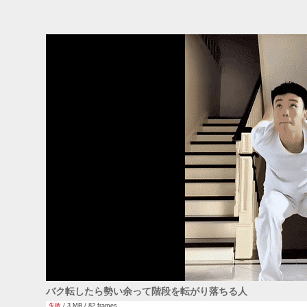
バク転したら勢い余って階段を転がり落ちる人
失敗
/ 3 MB / 82 frames