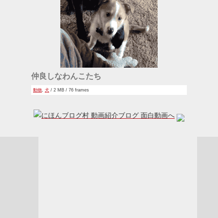
仲良しなわんこたち
動物
,
犬
/ 2 MB / 76 frames