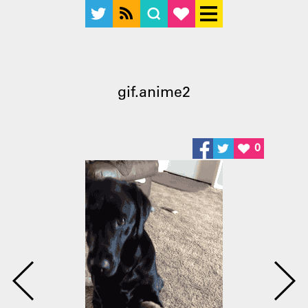
gif.anime2
0