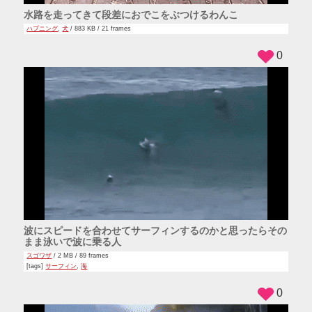
水路を走ってきて段差におでこをぶつけるわんこ
ハプニング
,
犬
/ 883 KB / 21 frames
0
波にスピードを合わせてサーフィンするのかと思ったらその
まま泳いで波に乗る人
スゴワザ
/ 2 MB / 89 frames
[tags]
サーフィン
,
海
0