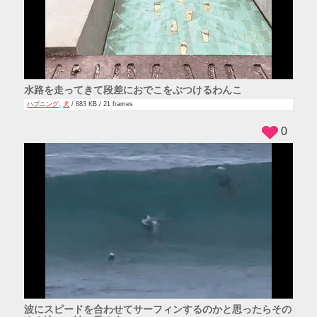
水路を走ってきて段差におでこをぶつけるわんこ
ハプニング
,
犬
/ 883 KB / 21 frames
0
波にスピードを合わせてサーフィンするのかと思ったらその