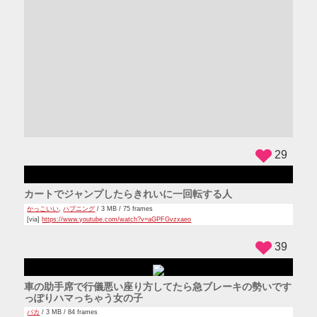
ADS
29