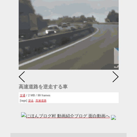
高速道路を逆走する車
交通
/ 2 MB / 99 frames
[tags]
逆走
,
高速道路