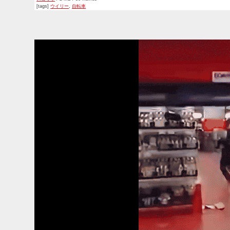
[tags]
ウイリー
,
自転車