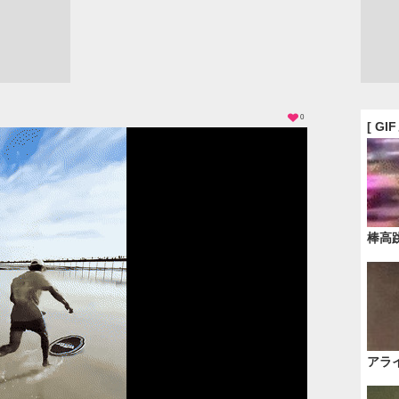
0
[ GI
棒高
アラ