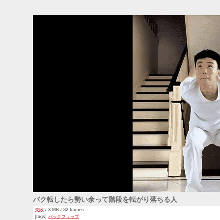
バク転したら勢い余って階段を転がり落ちる人
失敗
/ 3 MB / 82 frames
[tags]
バックフリップ