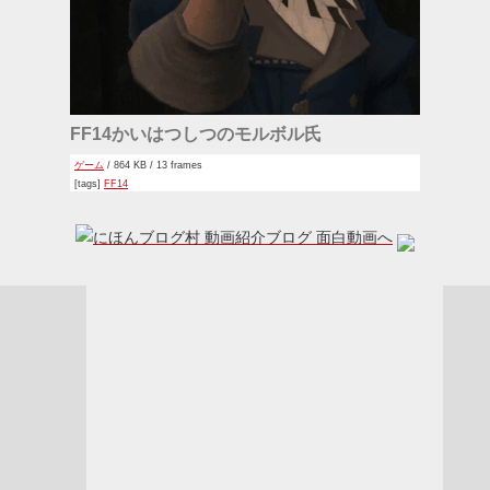
FF14かいはつしつのモルボル氏
ゲーム
/ 864 KB / 13 frames
[tags]
FF14