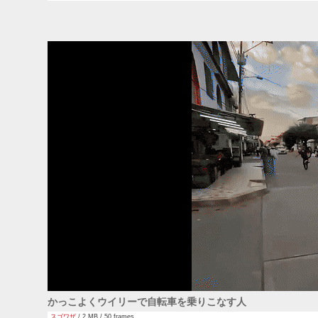
かっこよくウイリーで自転車を乗りこなす人
スゴワザ
/ 2 MB / 50 frames