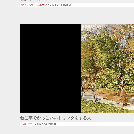
かっこいい
,
スポーツ
/ 1 MB / 47 frames
ねこ車でかっこいいトリックをする人
スゴワザ
/ 3 MB / 42 frames