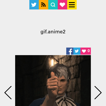
gif.anime2
0