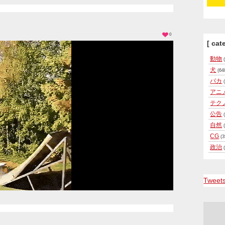
0
[ cat
動物
(
犬
(64
バカ
(
アニ
テク
公告
(
自然
(
CG
(3
政治
(
Tweet