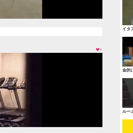
イタ
0
金的
ルー