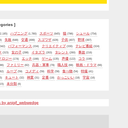
egories ]
ハプニング
スポーツ
猫
シュール
2,185)
(1,780)
(945)
(796)
(754)
失敗
交通
スゴワザ
子供
野球
8)
(648)
(499)
(428)
(407)
(397)
パフォーマンス
クリエイティブ
テレビ番組
342)
(334)
(330)
(324)
メ
女の子
イタズラ
タレント
事故
(315)
(298)
(263)
(260)
(216)
ノロジー
エッチ
ゲーム
声優
コラ
(174)
(166)
(135)
(122)
(106)
ファミリー
兵器・軍事
職人技
映画・ドラマ
86)
(82)
(79)
(68)
(66)
ループ
コメディ
科学
食べ物
特撮
62)
(59)
(59)
(58)
(54)
(41)
キュート
神業
定番
かっこいい
宇宙
5)
(32)
(31)
(18)
(18)
(16)
未分類
15)
(6)
s by anigif_webwedge