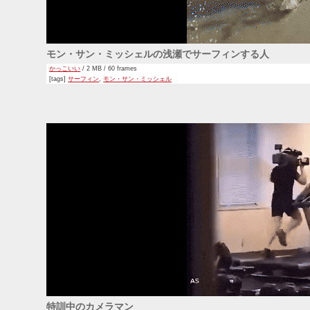
モン・サン・ミッシェルの浅瀬でサーフィンする人
かっこいい
/ 2 MB / 60 frames
[tags]
サーフィン
,
モン・サン・ミッシェル
特訓中のカメラマン