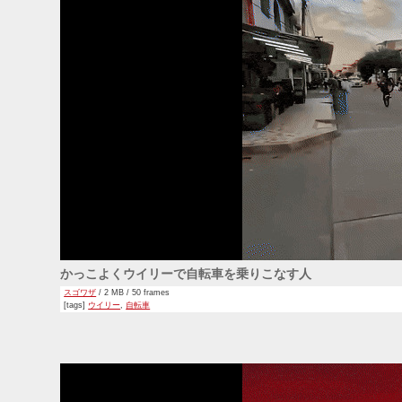
かっこよくウイリーで自転車を乗りこなす人
スゴワザ
/ 2 MB / 50 frames
[tags]
ウイリー
,
自転車