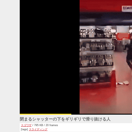
閉まるシャッターの下をギリギリで滑り抜ける人
スゴワザ
/ 795 KB / 20 frames
[tags]
スライディング