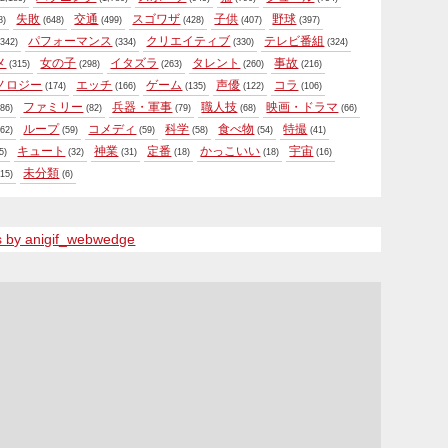
失敗
交通
スゴワザ
子供
野球
8)
(648)
(499)
(428)
(407)
(397)
パフォーマンス
クリエイティブ
テレビ番組
342)
(334)
(330)
(324)
メ
女の子
イタズラ
タレント
事故
(315)
(298)
(263)
(260)
(216)
ノロジー
エッチ
ゲーム
声優
コラ
(174)
(166)
(135)
(122)
(106)
ファミリー
兵器・軍事
職人技
映画・ドラマ
86)
(82)
(79)
(68)
(66)
ループ
コメディ
科学
食べ物
特撮
62)
(59)
(59)
(58)
(54)
(41)
キュート
神業
定番
かっこいい
宇宙
5)
(32)
(31)
(18)
(18)
(16)
未分類
15)
(6)
s by anigif_webwedge