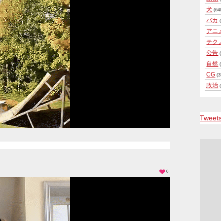
犬
(64
バカ
(
アニ
テク
公告
(
自然
(
CG
(3
政治
(
Tweet
0