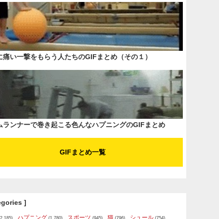
に痛い一撃をもらう人たちのGIFまとめ（その１）
ムランナーで巻き起こる色んなハプニングのGIFまとめ
GIFまとめ一覧
egories ]
ハプニング
スポーツ
猫
シュール
2,185)
(1,780)
(945)
(796)
(754)