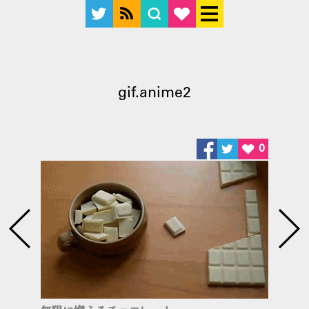
gif.anime2
0