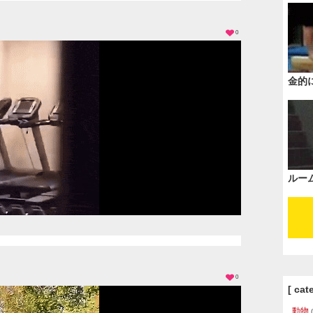
0
金的
ルー
0
[ cat
動物
(