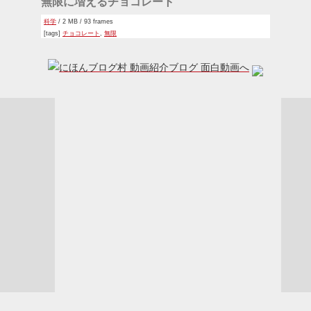
無限に増えるチョコレート
科学
/ 2 MB / 93 frames
[tags]
チョコレート
,
無限