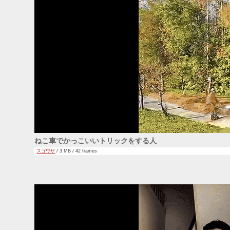
ねこ車でかっこいいトリックをする人
スゴワザ
/ 3 MB / 42 frames