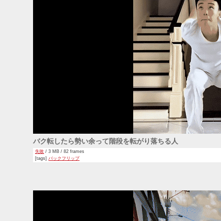
バク転したら勢い余って階段を転がり落ちる人
失敗
/ 3 MB / 82 frames
[tags]
バックフリップ