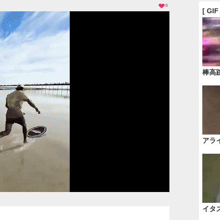
0
[ GI
棒高
アラ
イタ