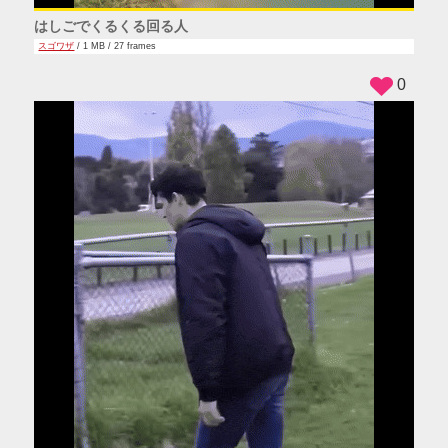
はしごでくるくる回る人
スゴワザ
/ 1 MB / 27 frames
0