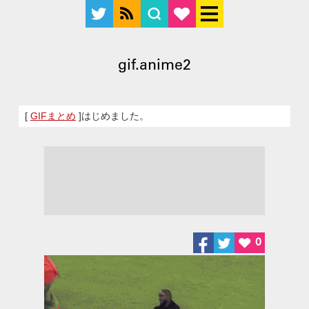
gif.anime2
[
GIFまとめ
]はじめました。
0