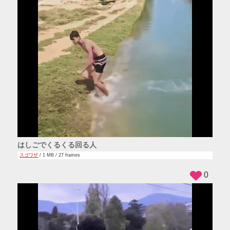
はしごでくるくる回る人
スゴワザ
/ 1 MB / 27 frames
0