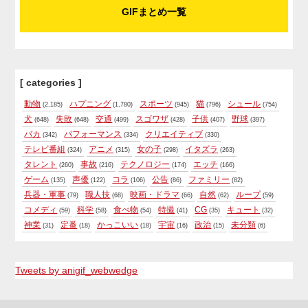
GIFまとめ一覧
[ categories ]
動物
ハプニング
スポーツ
猫
シュール
(2,185)
(1,780)
(945)
(796)
(754)
犬
失敗
交通
スゴワザ
子供
野球
(648)
(648)
(499)
(428)
(407)
(397)
バカ
パフォーマンス
クリエイティブ
(342)
(334)
(330)
テレビ番組
アニメ
女の子
イタズラ
(324)
(315)
(298)
(263)
タレント
事故
テクノロジー
エッチ
(260)
(216)
(174)
(166)
ゲーム
声優
コラ
公告
ファミリー
(135)
(122)
(106)
(86)
(82)
兵器・軍事
職人技
映画・ドラマ
自然
ループ
(79)
(68)
(66)
(62)
(59)
コメディ
科学
食べ物
特撮
CG
キュート
(59)
(58)
(54)
(41)
(35)
(32)
神業
定番
かっこいい
宇宙
政治
未分類
(31)
(18)
(18)
(16)
(15)
(6)
Tweets by anigif_webwedge