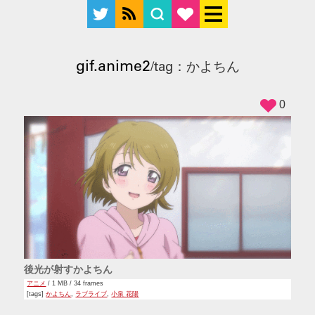
gif.anime2
/tag：かよちん
0
後光が射すかよちん
アニメ
/ 1 MB / 34 frames
[tags]
かよちん
,
ラブライブ
,
小泉 花陽