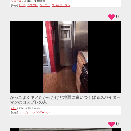
シュール
/ 3 MB / 71 frames
[tags]
FF15
,
コスプレ
,
シドニー
,
スパイダーマン
0
かっこよくキメたかったけど地面に這いつくばるスパイダー
マンのコスプレの人
バカ
/ 2 MB / 96 frames
[tags]
コスプレ
,
スパイダーマン
0