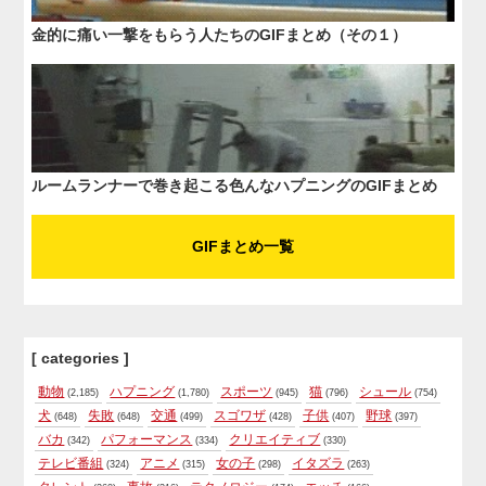
金的に痛い一撃をもらう人たちのGIFまとめ（その１）
ルームランナーで巻き起こる色んなハプニングのGIFまとめ
GIFまとめ一覧
[ categories ]
動物
ハプニング
スポーツ
猫
シュール
(2,185)
(1,780)
(945)
(796)
(754)
犬
失敗
交通
スゴワザ
子供
野球
(648)
(648)
(499)
(428)
(407)
(397)
バカ
パフォーマンス
クリエイティブ
(342)
(334)
(330)
テレビ番組
アニメ
女の子
イタズラ
(324)
(315)
(298)
(263)