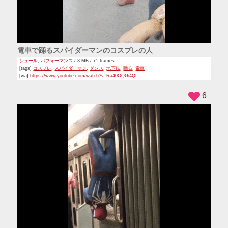
電車で踊るスパイダーマンのコスプレの人
シュール
,
パフォーマンス
/ 3 MB / 71 frames
[tags]
コスプレ
,
スパイダーマン
,
ダンス
,
地下鉄
,
踊る
,
電車
[via]
https://www.youtube.com/watch?v=Ra40OQGi4QI
6