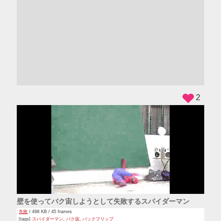
ADS
2
壁を使ってバク宙しようとして失敗するスパイダーマン
失敗
/ 498 KB / 45 frames
[tags]
スパイダーマン
,
バク宙
,
バックフリップ