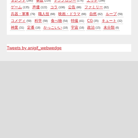
タレント
事故
テクノロジー
エッチ
(260)
(216)
(174)
(166)
ゲーム
声優
コラ
公告
ファミリー
(135)
(122)
(106)
(86)
(82)
兵器・軍事
職人技
映画・ドラマ
自然
ループ
(79)
(68)
(66)
(62)
(59)
コメディ
科学
食べ物
特撮
CG
キュート
(59)
(58)
(54)
(41)
(35)
(32)
神業
定番
かっこいい
宇宙
政治
未分類
(31)
(18)
(18)
(16)
(15)
(6)
Tweets by anigif_webwedge