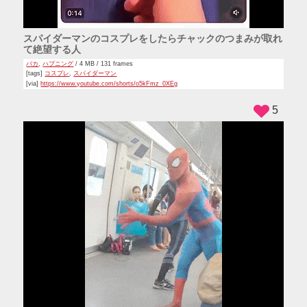
スパイダーマンのコスプレをしたらチャックのつまみが取れ
て絶望する人
バカ
,
ハプニング
/ 4 MB / 131 frames
[tags]
コスプレ
,
スパイダーマン
[via]
https://www.youtube.com/shorts/o5kFmz_0XEg
5