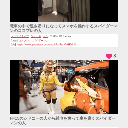
電車の中で逆さ吊りになってスマホを操作するスパイダーマ
ンのコスプレの人
クリエイティブ
,
シュール
,
バカ
/ 2 MB / 87 frames
[tags]
コスプレ
,
スパイダーマン
[via]
https://www.youtube.com/watch?v=7u_VjAH20_8
8
FF15のシドニーの人から雑巾を奪って車を磨くスパイダー
マンの人