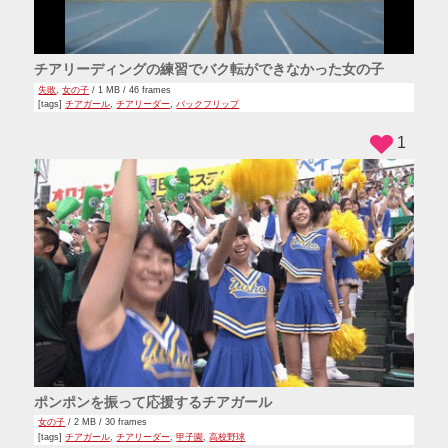
チアリーディングの練習でバク転ができなかった女の子
失敗
,
女の子
/ 1 MB / 46 frames
[tags]
チアガール
,
チアリーダー
,
バックフリップ
1
ポンポンを振って応援するチアガール
女の子
/ 2 MB / 30 frames
[tags]
チアガール
,
チアリーダー
,
甲子園
,
高校野球