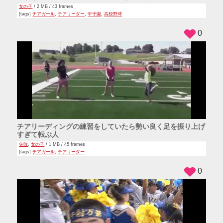
女の子
/ 2 MB / 43 frames
[tags]
チアガール
,
チアリーダー
,
甲子園
,
高校野球
0
チアリーディングの練習をしていたら勢い良く足を振り上げ
すぎて転ぶ人
失敗
,
女の子
/ 1 MB / 45 frames
[tags]
チアガール
,
チアリーダー
0