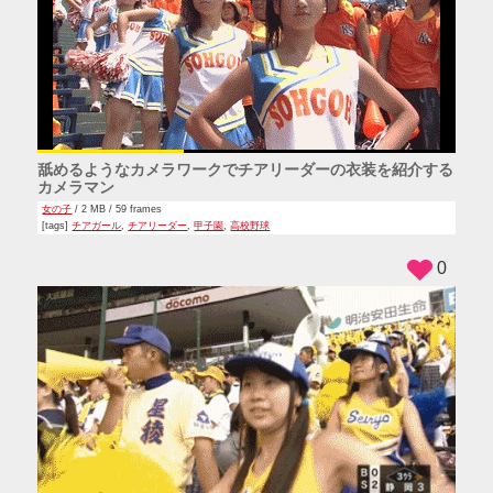
舐めるようなカメラワークでチアリーダーの衣装を紹介する
カメラマン
女の子
/ 2 MB / 59 frames
[tags]
チアガール
,
チアリーダー
,
甲子園
,
高校野球
0