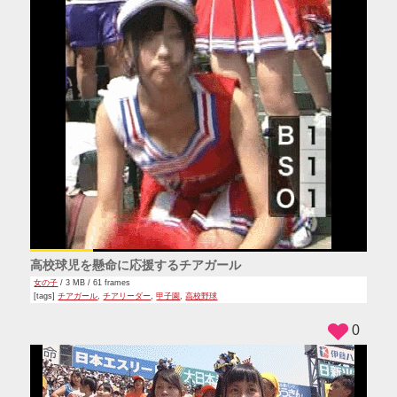
高校球児を懸命に応援するチアガール
女の子
/ 3 MB / 61 frames
[tags]
チアガール
,
チアリーダー
,
甲子園
,
高校野球
0