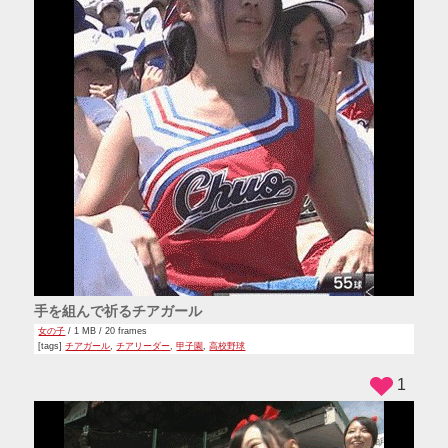
手を組んで祈るチアガール
女の子
/ 1 MB / 20 frames
[tags]
チアガール
,
チアリーダー
,
甲子園
,
高校野球
1