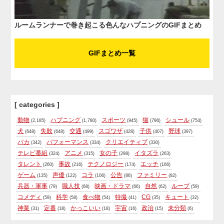
ルームランナーで巻き起こる色んなハプニングのGIFまとめ
GIFまとめ一覧
[ categories ]
動物
ハプニング
スポーツ
猫
シュール
(2,185)
(1,780)
(945)
(796)
(754)
犬
失敗
交通
スゴワザ
子供
野球
(648)
(648)
(499)
(428)
(407)
(397)
バカ
パフォーマンス
クリエイティブ
(342)
(334)
(330)
テレビ番組
アニメ
女の子
イタズラ
(324)
(315)
(298)
(263)
タレント
事故
テクノロジー
エッチ
(260)
(216)
(174)
(166)
ゲーム
声優
コラ
公告
ファミリー
(135)
(122)
(106)
(86)
(82)
兵器・軍事
職人技
映画・ドラマ
自然
ループ
(79)
(68)
(66)
(62)
(59)
コメディ
科学
食べ物
特撮
CG
キュート
(59)
(58)
(54)
(41)
(35)
(32)
神業
定番
かっこいい
宇宙
政治
未分類
(31)
(18)
(18)
(16)
(15)
(6)