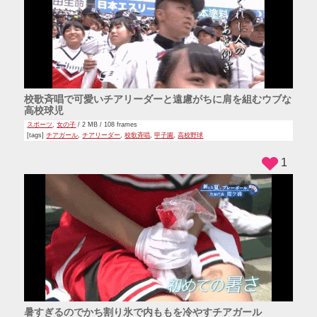
校歌斉唱で可愛いチアリーダーと遠慮がちに肩を組むウブな
高校球児
スポーツ
,
女の子
/ 2 MB / 108 frames
[tags]
チアガール
,
チアリーダー
,
校歌斉唱
,
甲子園
,
高校野球
1
暑すぎるのでかち割り氷で内ももを冷やすチアガール