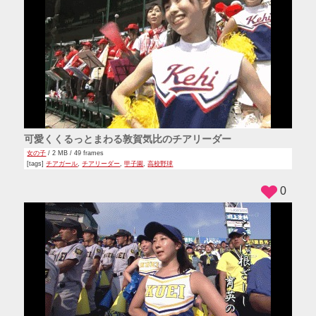
可愛くくるっとまわる敦賀気比のチアリーダー
女の子
/ 2 MB / 49 frames
[tags]
チアガール
,
チアリーダー
,
甲子園
,
高校野球
0