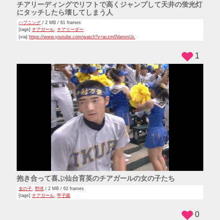
チアリーディングでリフトで高くジャンプして天井の蛍光灯
にタッチしたら壊してしまう人
ハプニング
/ 2 MB / 61 frames
[tags]
チアガール
,
チアリーダー
[via]
https://www.youtube.com/watch?v=aczm0VammUc
1
抱き合って喜ぶ仙台育英のチアガールの女の子たち
女の子
,
野球
/ 2 MB / 62 frames
[tags]
チアガール
,
甲子園
0