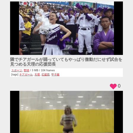
隣でチアガールが踊っていてもやっぱり微動だにせず試合を
見つめる天理の応援団長
スポーツ
,
野球
/ 3 MB / 104 frames
[tags]
チアガール
,
天理
,
応援団
,
甲子園
0