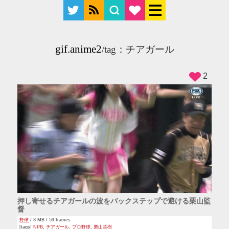
gif.anime2
/tag：チアガール
2
押し寄せるチアガールの波をバックステップで避ける栗山監
督
野球
/ 3 MB / 59 frames
[tags]
NPB
,
チアガール
,
プロ野球
,
栗山英樹