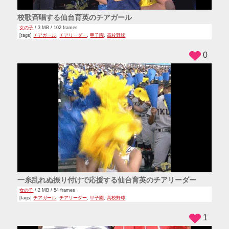
校歌斉唱する仙台育英のチアガール
女の子
/ 3 MB / 102 frames
[tags]
チアガール
,
チアリーダー
,
甲子園
,
高校野球
0
一糸乱れぬ振り付けで応援する仙台育英のチアリーダー
女の子
/ 2 MB / 54 frames
[tags]
チアガール
,
チアリーダー
,
甲子園
,
高校野球
1