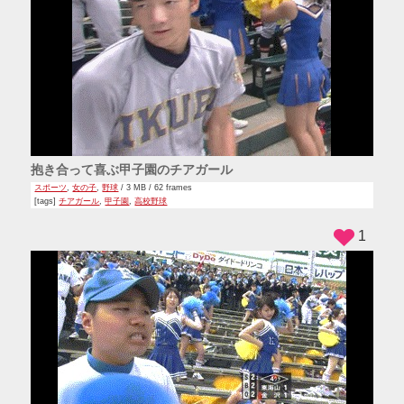
抱き合って喜ぶ甲子園のチアガール
スポーツ
,
女の子
,
野球
/ 3 MB / 62 frames
[tags]
チアガール
,
甲子園
,
高校野球
1