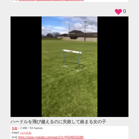
0
ハードルを飛び越えるのに失敗して絡まる女の子
失敗
/ 2 MB / 53 frames
[tags]
ハードル
[via]
https://www.youtube.com/watch?v=jPl2pMGXZ8M