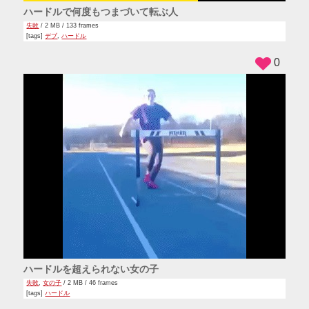
ハードルで何度もつまづいて転ぶ人
失敗
/ 2 MB / 133 frames
[tags]
デブ
,
ハードル
0
ハードルを超えられない女の子
失敗
,
女の子
/ 2 MB / 46 frames
[tags]
ハードル