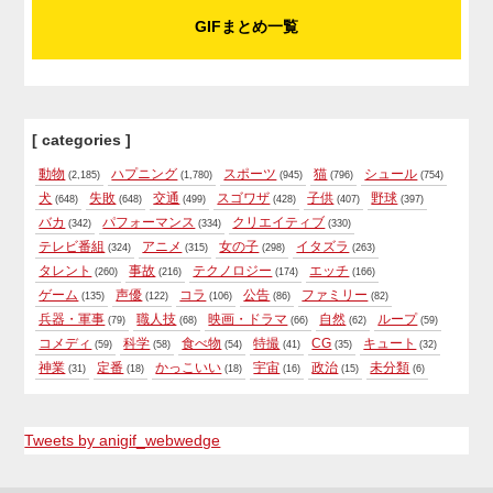
GIFまとめ一覧
[ categories ]
動物
ハプニング
スポーツ
猫
シュール
(2,185)
(1,780)
(945)
(796)
(754)
犬
失敗
交通
スゴワザ
子供
野球
(648)
(648)
(499)
(428)
(407)
(397)
バカ
パフォーマンス
クリエイティブ
(342)
(334)
(330)
テレビ番組
アニメ
女の子
イタズラ
(324)
(315)
(298)
(263)
タレント
事故
テクノロジー
エッチ
(260)
(216)
(174)
(166)
ゲーム
声優
コラ
公告
ファミリー
(135)
(122)
(106)
(86)
(82)
兵器・軍事
職人技
映画・ドラマ
自然
ループ
(79)
(68)
(66)
(62)
(59)
コメディ
科学
食べ物
特撮
CG
キュート
(59)
(58)
(54)
(41)
(35)
(32)
神業
定番
かっこいい
宇宙
政治
未分類
(31)
(18)
(18)
(16)
(15)
(6)
Tweets by anigif_webwedge