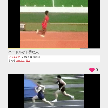
ハードルが下手な人
ハプニング
/ 2 MB / 81 frames
[tags]
ハードル
,
陸上
0