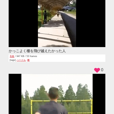
かっこよく柵を飛び越えたかった人
失敗
/ 947 KB / 53 frames
[tags]
ハードル
,
柵
0