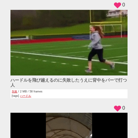
0
ハードルを飛び越えるのに失敗したうえに背中をバーで打つ
人
失敗
/ 2 MB / 58 frames
[tags]
ハードル
0