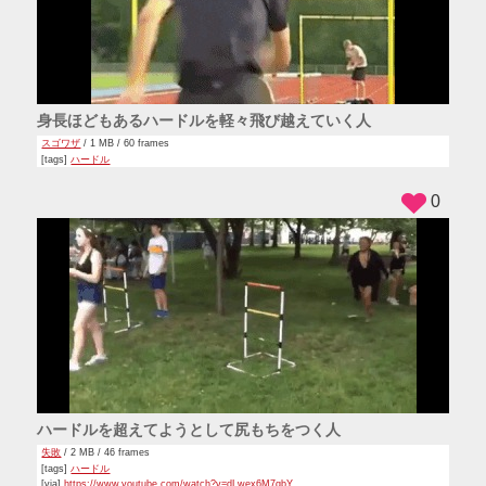
身長ほどもあるハードルを軽々飛び越えていく人
スゴワザ
/ 1 MB / 60 frames
[tags]
ハードル
0
ハードルを超えてようとして尻もちをつく人
失敗
/ 2 MB / 46 frames
[tags]
ハードル
[via]
https://www.youtube.com/watch?v=dLwex6M7qbY