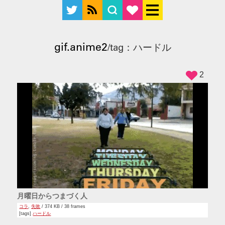
gif.anime2
/tag：ハードル
2
月曜日からつまづく人
コラ
,
失敗
/ 374 KB / 38 frames
[tags]
ハードル