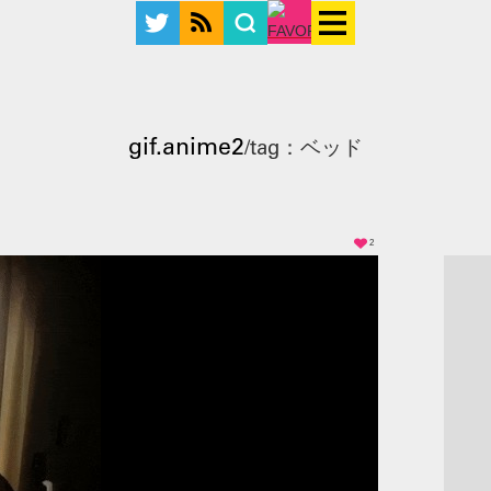
gif.anime2
/tag：ベッド
2