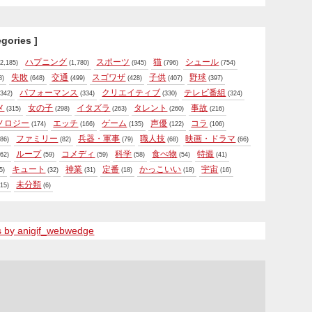
egories ]
ハプニング
スポーツ
猫
シュール
2,185)
(1,780)
(945)
(796)
(754)
失敗
交通
スゴワザ
子供
野球
8)
(648)
(499)
(428)
(407)
(397)
パフォーマンス
クリエイティブ
テレビ番組
342)
(334)
(330)
(324)
メ
女の子
イタズラ
タレント
事故
(315)
(298)
(263)
(260)
(216)
ノロジー
エッチ
ゲーム
声優
コラ
(174)
(166)
(135)
(122)
(106)
ファミリー
兵器・軍事
職人技
映画・ドラマ
86)
(82)
(79)
(68)
(66)
ループ
コメディ
科学
食べ物
特撮
62)
(59)
(59)
(58)
(54)
(41)
キュート
神業
定番
かっこいい
宇宙
5)
(32)
(31)
(18)
(18)
(16)
未分類
15)
(6)
s by anigif_webwedge