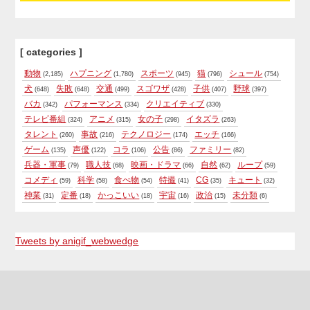
[ categories ]
動物
ハプニング
スポーツ
猫
シュール
(2,185)
(1,780)
(945)
(796)
(754)
犬
失敗
交通
スゴワザ
子供
野球
(648)
(648)
(499)
(428)
(407)
(397)
バカ
パフォーマンス
クリエイティブ
(342)
(334)
(330)
テレビ番組
アニメ
女の子
イタズラ
(324)
(315)
(298)
(263)
タレント
事故
テクノロジー
エッチ
(260)
(216)
(174)
(166)
ゲーム
声優
コラ
公告
ファミリー
(135)
(122)
(106)
(86)
(82)
兵器・軍事
職人技
映画・ドラマ
自然
ループ
(79)
(68)
(66)
(62)
(59)
コメディ
科学
食べ物
特撮
CG
キュート
(59)
(58)
(54)
(41)
(35)
(32)
神業
定番
かっこいい
宇宙
政治
未分類
(31)
(18)
(18)
(16)
(15)
(6)
Tweets by anigif_webwedge