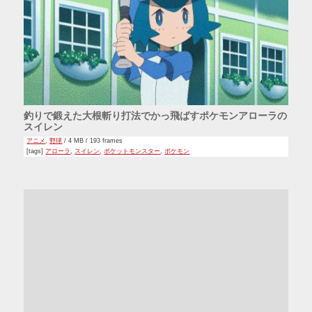
釣りで鍛えた大根斬り打法でかっ飛ばすポケモンアローラの
スイレン
アニメ
,
野球
/ 4 MB / 193 frames
[tags]
アローラ
,
スイレン
,
ポケットモンスター
,
ポケモン