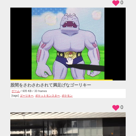
0
股間をさわさわされて満足げなゴーリキー
ゲーム
/ 935 KB / 33 frames
[tags]
ゴーリキー
,
ポケットモンスター
,
ポケモン
0