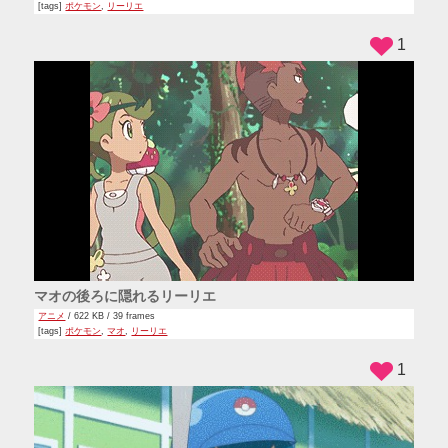
[tags]
ポケモン
,
リーリエ
1
マオの後ろに隠れるリーリエ
アニメ
/ 622 KB / 39 frames
[tags]
ポケモン
,
マオ
,
リーリエ
1