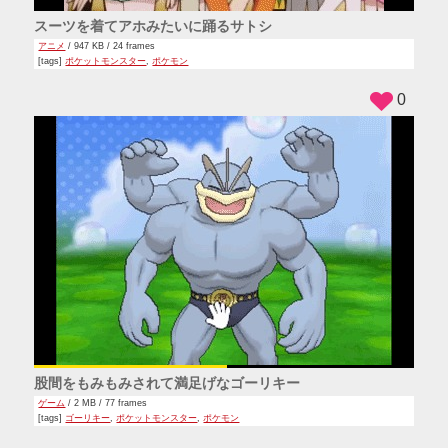
スーツを着てアホみたいに踊るサトシ
アニメ
/ 947 KB / 24 frames
[tags]
ポケットモンスター
,
ポケモン
0
股間をもみもみされて満足げなゴーリキー
ゲーム
/ 2 MB / 77 frames
[tags]
ゴーリキー
,
ポケットモンスター
,
ポケモン