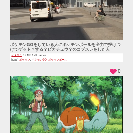
ポケモンGOをしている人にポケモンボールを全力で投げつ
けてゲット？する？ピカチュウ？のコプスレをした人
イタズラ
/ 2 MB / 23 frames
[tags]
ポケモン
,
ポケモンGO
,
ポケモンボール
0