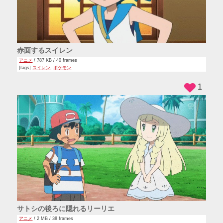
赤面するスイレン
アニメ
/ 787 KB / 40 frames
[tags]
スイレン
,
ポケモン
1
サトシの後ろに隠れるリーリエ
アニメ
/ 2 MB / 38 frames