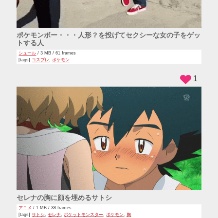
ポケモンボー・・・人形？を投げてセクシーな女の子をゲッ
トする人
シュール
/ 3 MB / 61 frames
[tags]
コスプレ
,
ポケモン
1
セレナの胸に顔を埋めるサトシ
アニメ
/ 1 MB / 38 frames
[tags]
サトシ
,
セレナ
,
ポケットモンスター
,
ポケモン
,
胸