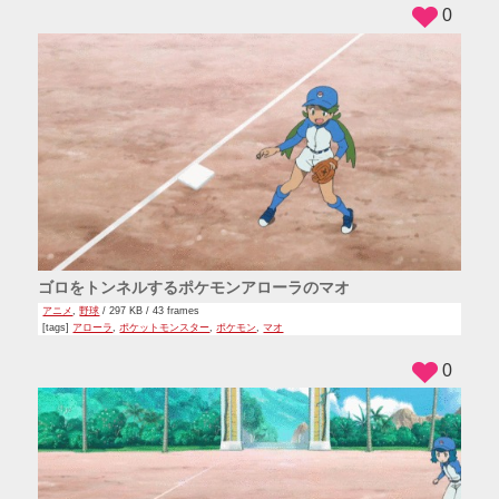
0
ゴロをトンネルするポケモンアローラのマオ
アニメ
,
野球
/ 297 KB / 43 frames
[tags]
アローラ
,
ポケットモンスター
,
ポケモン
,
マオ
0