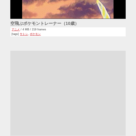
空飛ぶポケモントレーナー（10歳）
アニメ
/ 4 MB / 219 frames
[tags]
サトシ
,
ポケモン