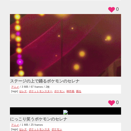
0
ステージの上で踊るポケモンのセレナ
アニメ
/ 3 MB / 67 frames / 2枚
[tags]
セレナ
,
ポケットモンスター
,
ポケモン
,
神作画
,
踊る
0
にっこり笑うポケモンのセレナ
アニメ
/ 1 MB / 25 frames
[tags]
セレナ
,
ポケットモンスタ
,
ポケモン