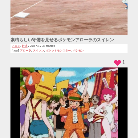
素晴らしい守備を見せるポケモンアローラのスイレン
アニメ
,
野球
/ 278 KB / 33 frames
[tags]
アローラ
,
スイレン
,
ポケットモンスター
,
ポケモン
1