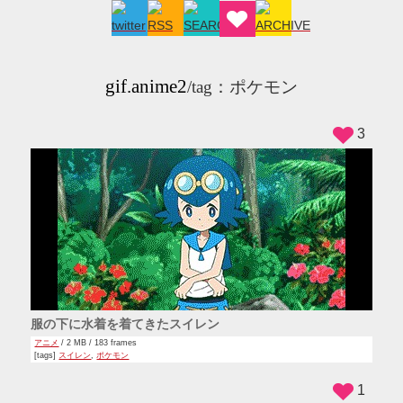
gif.anime2
/tag：ポケモン
3
服の下に水着を着てきたスイレン
アニメ
/ 2 MB / 183 frames
[tags]
スイレン
,
ポケモン
1