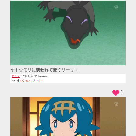
ヤトウモリに襲われて驚くリーリエ
アニメ
/ 736 KB / 34 frames
[tags]
ポケモン
,
リーリエ
1