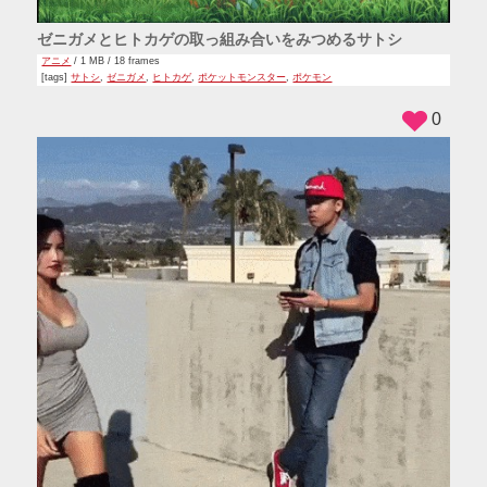
ゼニガメとヒトカゲの取っ組み合いをみつめるサトシ
アニメ
/ 1 MB / 18 frames
[tags]
サトシ
,
ゼニガメ
,
ヒトカゲ
,
ポケットモンスター
,
ポケモン
0