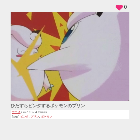
ADS
0
ひたすらビンタするポケモンのプリン
アニメ
/ 427 KB / 4 frames
[tags]
ビンタ
,
プリン
,
ポケモン