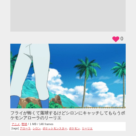
ADS
0
フライが怖くて落球するけどシロンにキャッチしてもらうポ
ケモンアローラのリーリエ
アニメ
,
野球
/ 1 MB / 146 frames
[tags]
アローラ
,
シロン
,
ポケットモンスター
,
ポケモン
,
リーリエ