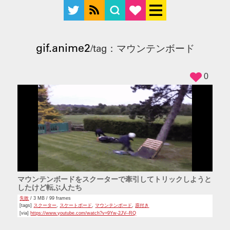
gif.anime2
/tag：マウンテンボード
0
マウンテンボードをスクーターで牽引してトリックしようと
したけど転ぶ人たち
失敗
/ 3 MB / 99 frames
[tags]
スクーター
,
スケートボード
,
マウンテンボード
,
原付き
[via]
https://www.youtube.com/watch?v=9Yw-2JV--RQ