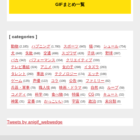
GIFまとめ一覧
[ categories ]
動物
ハプニング
スポーツ
猫
シュール
(2,185)
(1,780)
(945)
(796)
(754)
犬
失敗
交通
スゴワザ
子供
野球
(648)
(648)
(499)
(428)
(407)
(397)
バカ
パフォーマンス
クリエイティブ
(342)
(334)
(330)
テレビ番組
アニメ
女の子
イタズラ
(324)
(315)
(298)
(263)
タレント
事故
テクノロジー
エッチ
(260)
(216)
(174)
(166)
ゲーム
声優
コラ
公告
ファミリー
(135)
(122)
(106)
(86)
(82)
兵器・軍事
職人技
映画・ドラマ
自然
ループ
(79)
(68)
(66)
(62)
(59)
コメディ
科学
食べ物
特撮
CG
キュート
(59)
(58)
(54)
(41)
(35)
(32)
神業
定番
かっこいい
宇宙
政治
未分類
(31)
(18)
(18)
(16)
(15)
(6)
Tweets by anigif_webwedge