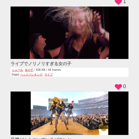
1
ライブでノリノリすぎる女の子
シュール
,
女の子
/ 638 KB / 64 frames
[tags]
ヘッドバンキング
,
ライブ
0