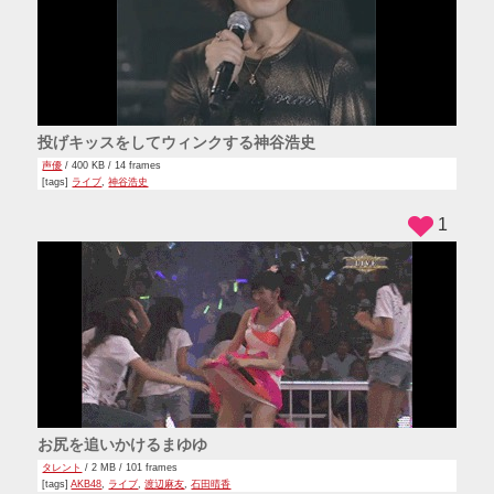
投げキッスをしてウィンクする神谷浩史
声優
/ 400 KB / 14 frames
[tags]
ライブ
,
神谷浩史
1
お尻を追いかけるまゆゆ
タレント
/ 2 MB / 101 frames
[tags]
AKB48
,
ライブ
,
渡辺麻友
,
石田晴香