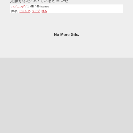
足腰がふらついているビヨンセ
ハプニング
/ 1 MB / 49 frames
[tags]
ビヨンセ
,
ライブ
,
踊る
No More Gifs.