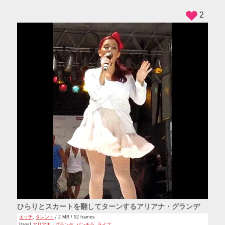
2
ひらりとスカートを翻してターンするアリアナ・グランデ
エッチ
,
タレント
/ 2 MB / 52 frames
[tags]
アリアナ・グランデ
,
パンチラ
,
ライブ