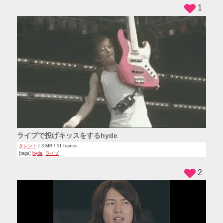
1
ライブで投げキッスをするhyde
タレント
/ 3 MB / 51 frames
[tags]
hyde
,
ライブ
2