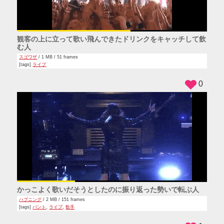
観客の上に立って歌い飛んできたドリンクをキャッチして飲
む人
スゴワザ
/ 1 MB / 51 frames
[tags]
ライブ
0
かっこよく歌いだそうとしたのに振り返った勢いで転ぶ人
ハプニング
/ 2 MB / 151 frames
[tags]
バント
,
ライブ
,
歌手