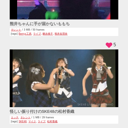
熊井ちゃんに手が届かないももち
タレント
/ 3 MB / 50 frames
[tags]
Berryz工房
,
ライブ
,
嗣永桃子
,
熊井友理奈
5
怪しい振り付けのSKE48の松村香織
エッチ
,
タレント
/ 1 MB / 29 frames
[tags]
SKE48
,
マイク
,
ライブ
,
松村香織