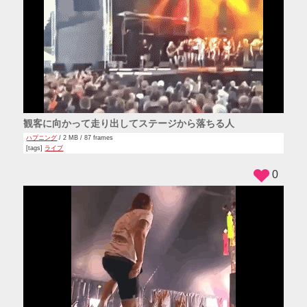
観客に向かって走り出してステージから落ちる人
ハプニング
/ 2 MB / 87 frames
[tags]
ライブ
0