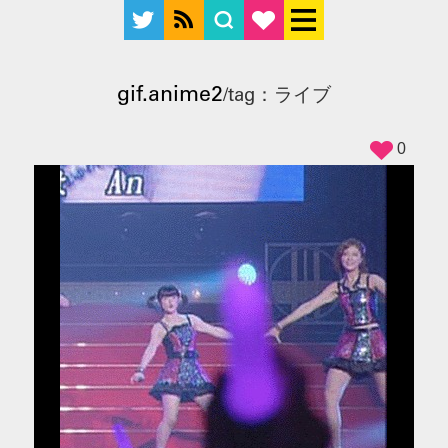
gif.anime2
/tag：ライブ
0