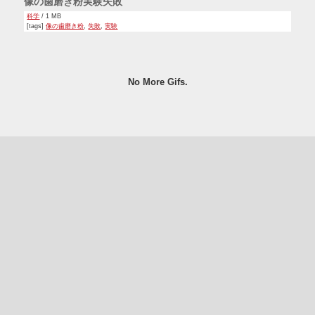
像の歯磨き粉実験失敗
科学
/ 1 MB
[tags]
像の歯磨き粉
,
失敗
,
実験
No More Gifs.