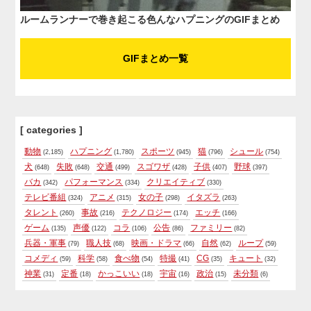
ルームランナーで巻き起こる色んなハプニングのGIFまとめ
GIFまとめ一覧
[ categories ]
動物
ハプニング
スポーツ
猫
シュール
(2,185)
(1,780)
(945)
(796)
(754)
犬
失敗
交通
スゴワザ
子供
野球
(648)
(648)
(499)
(428)
(407)
(397)
バカ
パフォーマンス
クリエイティブ
(342)
(334)
(330)
テレビ番組
アニメ
女の子
イタズラ
(324)
(315)
(298)
(263)
タレント
事故
テクノロジー
エッチ
(260)
(216)
(174)
(166)
ゲーム
声優
コラ
公告
ファミリー
(135)
(122)
(106)
(86)
(82)
兵器・軍事
職人技
映画・ドラマ
自然
ループ
(79)
(68)
(66)
(62)
(59)
コメディ
科学
食べ物
特撮
CG
キュート
(59)
(58)
(54)
(41)
(35)
(32)
神業
定番
かっこいい
宇宙
政治
未分類
(31)
(18)
(18)
(16)
(15)
(6)