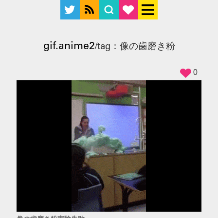
gif.anime2
/tag：像の歯磨き粉
0