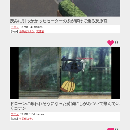
茂みに引っかかったセーターの糸が解けて焦る灰原哀
アニメ
/ 2 MB / 49 frames
[tags]
名探偵コナン
,
灰原哀
0
ドローンに奪われそうになった荷物にしがみついて飛んでい
くコナン
アニメ
/ 3 MB / 134 frames
[tags]
名探偵コナン
0