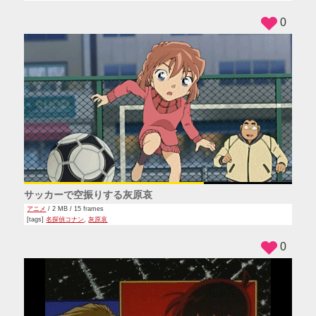
0
サッカーで空振りする灰原哀
アニメ
/ 2 MB / 15 frames
[tags]
名探偵コナン
,
灰原哀
0