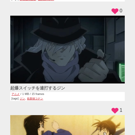
0
起爆スイッチを連打するジン
アニメ
/ 1 MB / 15 frames
[tags]
ジン
,
名探偵コナン
1