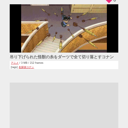
吊り下げられた怪獣の糸をダーツで全て切り落とすコナン
アニメ
/ 3 MB / 212 frames
[tags]
名探偵コナン