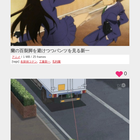
蘭の百裂脚を避けつつパンツを見る新一
アニメ
/ 1 MB / 25 frames
[tags]
名探偵コナン
,
工藤新一
,
毛利蘭
0