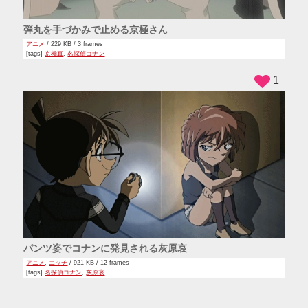
弾丸を手づかみで止める京極さん
アニメ
/ 229 KB / 3 frames
[tags]
京極真
,
名探偵コナン
1
パンツ姿でコナンに発見される灰原哀
アニメ
,
エッチ
/ 921 KB / 12 frames
[tags]
名探偵コナン
,
灰原哀