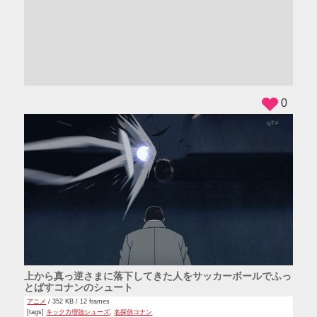
ADS
0
上から真っ逆さまに落下してきた人をサッカーボールでふっ
とばすコナンのシュート
アニメ
/ 352 KB / 12 frames
[tags]
キック力増強シューズ
,
名探偵コナン