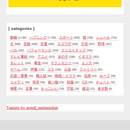
[ categories ]
動物
ハプニング
スポーツ
猫
シュール
(2,185)
(1,780)
(945)
(796)
(754)
犬
失敗
交通
スゴワザ
子供
野球
(648)
(648)
(499)
(428)
(407)
(397)
バカ
パフォーマンス
クリエイティブ
(342)
(334)
(330)
テレビ番組
アニメ
女の子
イタズラ
(324)
(315)
(298)
(263)
タレント
事故
テクノロジー
エッチ
(260)
(216)
(174)
(166)
ゲーム
声優
コラ
公告
ファミリー
(135)
(122)
(106)
(86)
(82)
兵器・軍事
職人技
映画・ドラマ
自然
ループ
(79)
(68)
(66)
(62)
(59)
コメディ
科学
食べ物
特撮
CG
キュート
(59)
(58)
(54)
(41)
(35)
(32)
神業
定番
かっこいい
宇宙
政治
未分類
(31)
(18)
(18)
(16)
(15)
(6)
Tweets by anigif_webwedge