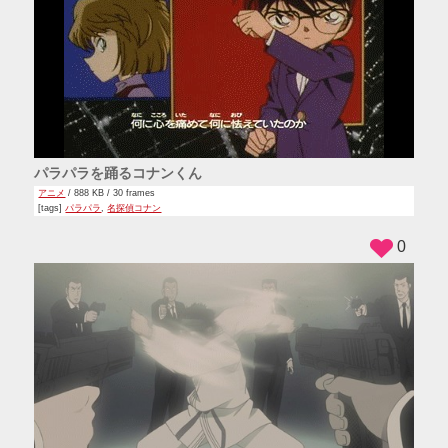
パラパラを踊るコナンくん
アニメ
/ 888 KB / 30 frames
[tags]
パラパラ
,
名探偵コナン
0