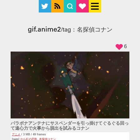
gif.anime2
/tag：名探偵コナン
6
パラボナアンテナにサスペンダーを引っ掛けてぐるぐる回っ
て遠心力で火事から脱出を試みるコナン
アニメ
/ 3 MB / 49 frames
[tags]
から紅の恋歌
,
名探偵コナン