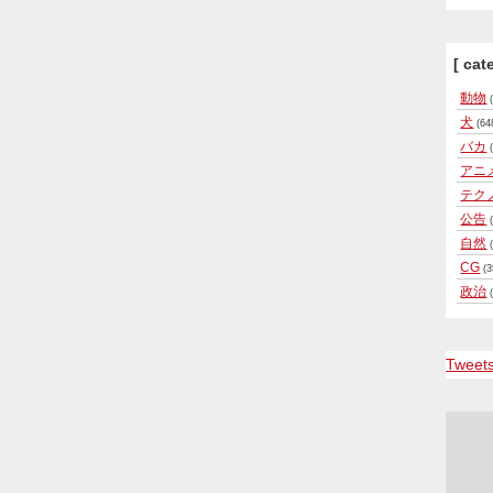
[ cat
動物
(
犬
(64
バカ
(
アニ
テク
公告
(
自然
(
CG
(3
政治
(
Tweet