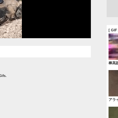
[ GI
棒高
ifs.
アラ