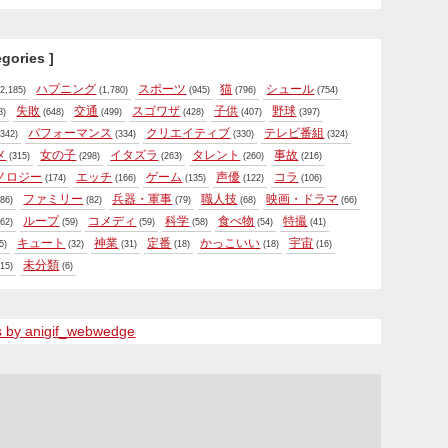
egories ]
ハプニング
スポーツ
猫
シュール
2,185)
(1,780)
(945)
(796)
(754)
失敗
交通
スゴワザ
子供
野球
8)
(648)
(499)
(428)
(407)
(397)
パフォーマンス
クリエイティブ
テレビ番組
342)
(334)
(330)
(324)
メ
女の子
イタズラ
タレント
事故
(315)
(298)
(263)
(260)
(216)
ノロジー
エッチ
ゲーム
声優
コラ
(174)
(166)
(135)
(122)
(106)
ファミリー
兵器・軍事
職人技
映画・ドラマ
86)
(82)
(79)
(68)
(66)
ループ
コメディ
科学
食べ物
特撮
62)
(59)
(59)
(58)
(54)
(41)
キュート
神業
定番
かっこいい
宇宙
5)
(32)
(31)
(18)
(18)
(16)
未分類
15)
(6)
s by anigif_webwedge