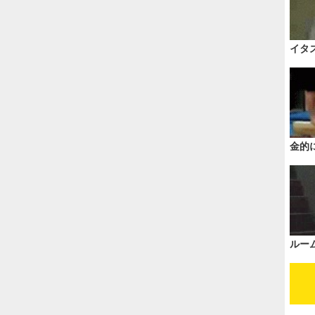
イタ
金的
ルー