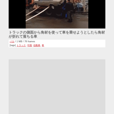
トラックの側面から角材を使って車を乗せようとしたら角材
が折れて落ちる車
バカ
/ 1 MB / 76 frames
[tags]
トラック
,
中国
,
自動車
,
車