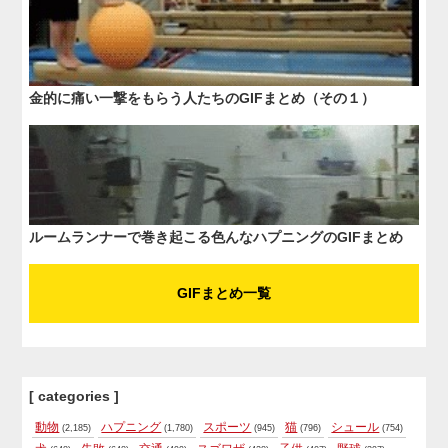
金的に痛い一撃をもらう人たちのGIFまとめ（その１）
ルームランナーで巻き起こる色んなハプニングのGIFまとめ
GIFまとめ一覧
[ categories ]
動物
ハプニング
スポーツ
猫
シュール
(2,185)
(1,780)
(945)
(796)
(754)