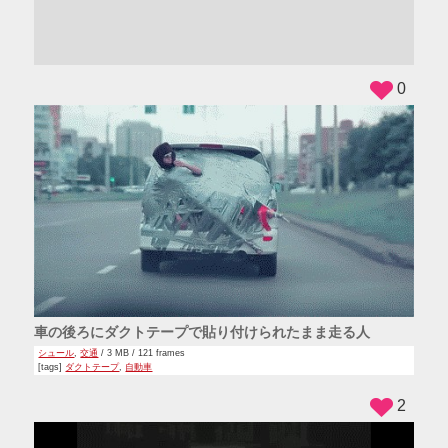
ADS
0
車の後ろにダクトテープで貼り付けられたまま走る人
シュール
,
交通
/ 3 MB / 121 frames
[tags]
ダクトテープ
,
自動車
2