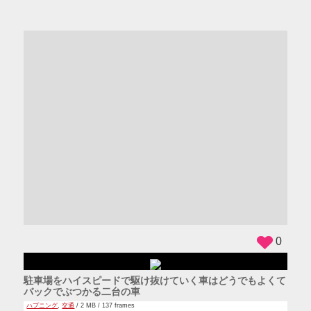
ADS
0
駐車場をハイスピードで駆け抜けていく車はどうでもよくて
バックでぶつかる二台の車
ハプニング
,
交通
/ 2 MB / 137 frames