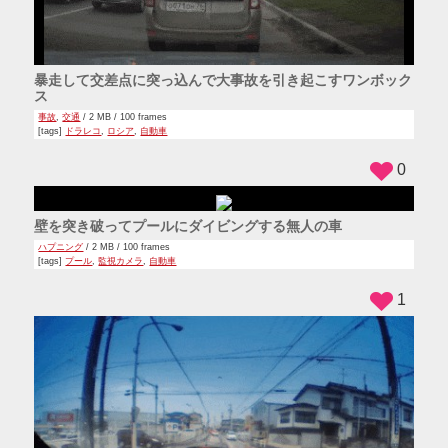
暴走して交差点に突っ込んで大事故を引き起こすワンボック
ス
事故
,
交通
/ 2 MB / 100 frames
[tags]
ドラレコ
,
ロシア
,
自動車
0
壁を突き破ってプールにダイビングする無人の車
ハプニング
/ 2 MB / 100 frames
[tags]
プール
,
監視カメラ
,
自動車
1