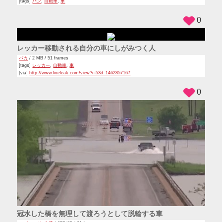
[tags]
パン
,
自動車
,
車
0
レッカー移動される自分の車にしがみつく人
バカ
/ 2 MB / 51 frames
[tags]
レッカー
,
自動車
,
車
[via]
http://www.liveleak.com/view?i=53d_1462857167
0
冠水した橋を無理して渡ろうとして脱輪する車