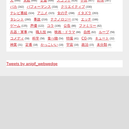
犬
失敗
交通
スゴワザ
子供
野球
(648)
(648)
(499)
(428)
(407)
(397)
バカ
パフォーマンス
クリエイティブ
(342)
(334)
(330)
テレビ番組
アニメ
女の子
イタズラ
(324)
(315)
(298)
(263)
タレント
事故
テクノロジー
エッチ
(260)
(216)
(174)
(166)
ゲーム
声優
コラ
公告
ファミリー
(135)
(122)
(106)
(86)
(82)
兵器・軍事
職人技
映画・ドラマ
自然
ループ
(79)
(68)
(66)
(62)
(59)
コメディ
科学
食べ物
特撮
CG
キュート
(59)
(58)
(54)
(41)
(35)
(32)
神業
定番
かっこいい
宇宙
政治
未分類
(31)
(18)
(18)
(16)
(15)
(6)
Tweets by anigif_webwedge