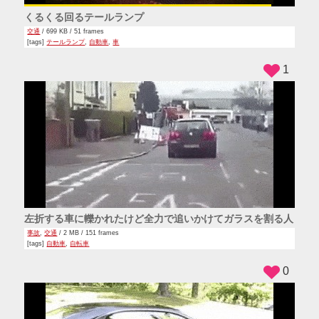
くるくる回るテールランプ
交通
/ 699 KB / 51 frames
[tags]
テールランプ
,
自動車
,
車
1
左折する車に轢かれたけど全力で追いかけてガラスを割る人
事故
,
交通
/ 2 MB / 151 frames
[tags]
自動車
,
自転車
0