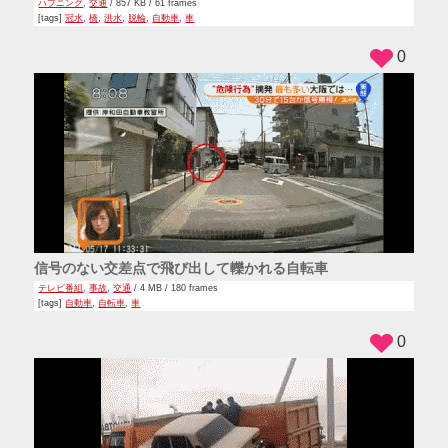
ハプニング
,
交通
/ 857 KB / 61 frames
[tags]
冠水
,
橋
,
洪水
,
脱輪
,
自動車
,
車
0
信号のない交差点で飛び出して轢かれる自転車
テレビ番組
,
事故
,
交通
/ 4 MB / 180 frames
[tags]
自動車
,
自転車
,
車
0