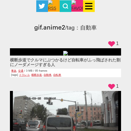
gif.anime2
/tag：自動車
1
横断歩道でクルマにぶつかるけど自転車がふっ飛ばされた割
にノーダメージすぎる人
事故
,
交通
/ 3 MB / 95 frames
[tags]
ドラレコ
,
横断歩道
,
自動車
,
自転車
1