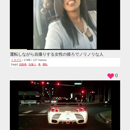
運転しながら自撮りする女性の後ろでノリノリな人
イタズラ
/ 4 MB / 127 frames
[tags]
自動車
,
自撮り
,
車
,
運転
0