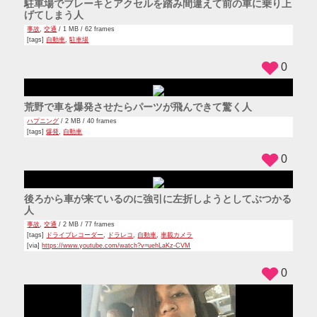
駐車場でブレーキとアクセルを踏み間違えて前の車に乗り上
げてしまう人
事故
,
交通
/ 1 MB / 62 frames
[tags]
自動車
,
駐車場
0
荒野で車を爆発させたらパーツが飛んできて驚く人
ハプニング
/ 2 MB / 40 frames
[tags]
爆発
,
自動車
0
後ろから車が来ているのに強引に左折しようとしてぶつかる
人
事故
,
交通
/ 2 MB / 77 frames
[tags]
ドライブレコーダー
,
ドラレコ
,
自動車
,
車載カメラ
[via]
https://www.youtube.com/watch?v=uehLaKz-CVM
0