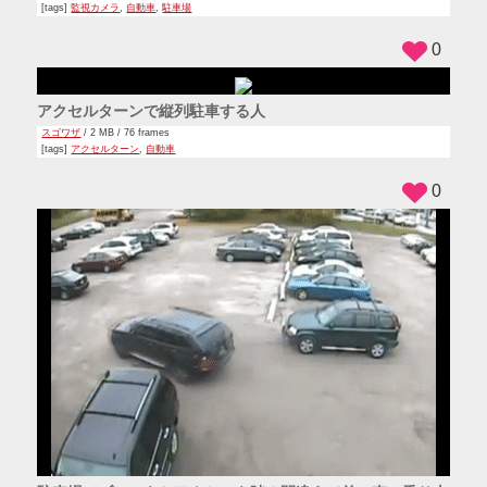
[tags]
監視カメラ
,
自動車
,
駐車場
0
アクセルターンで縦列駐車する人
スゴワザ
/ 2 MB / 76 frames
[tags]
アクセルターン
,
自動車
0