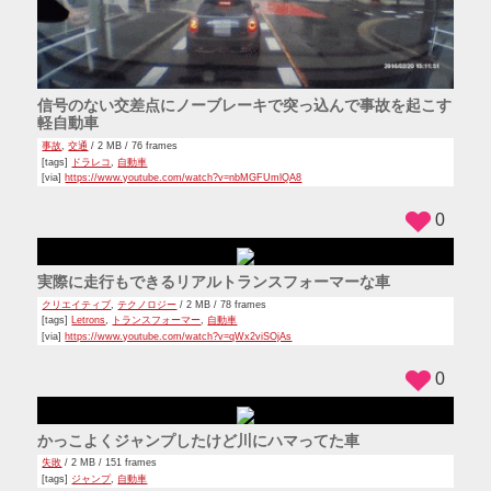
信号のない交差点にノーブレーキで突っ込んで事故を起こす
軽自動車
事故
,
交通
/ 2 MB / 76 frames
[tags]
ドラレコ
,
自動車
[via]
https://www.youtube.com/watch?v=nbMGFUmlQA8
0
実際に走行もできるリアルトランスフォーマーな車
クリエイティブ
,
テクノロジー
/ 2 MB / 78 frames
[tags]
Letrons
,
トランスフォーマー
,
自動車
[via]
https://www.youtube.com/watch?v=qWx2viSOjAs
0
かっこよくジャンプしたけど川にハマってた車
失敗
/ 2 MB / 151 frames
[tags]
ジャンプ
,
自動車