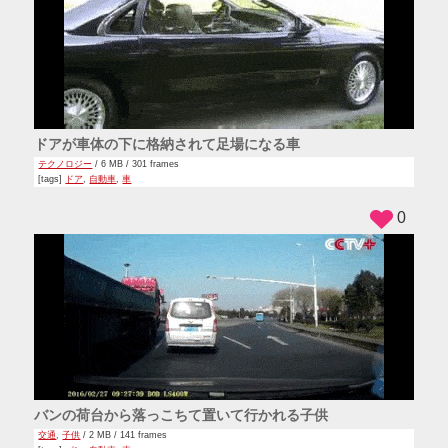
ドアが車体の下に格納されて足場になる車
テクノロジー
/ 6 MB / 301 frames
[tags]
ドア
,
自動車
,
車
0
バンの荷台から落っこちて置いて行かれる子供
交通
,
子供
/ 2 MB / 141 frames