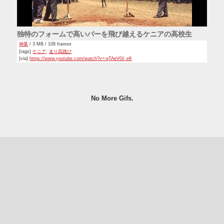
独特のフォームで高いバーを飛び越えるケニアの高校生
神業
/ 3 MB / 108 frames
[tags]
ケニア
,
走り高跳び
[via]
https://www.youtube.com/watch?v=-qTAeVGl_e8
No More Gifs.