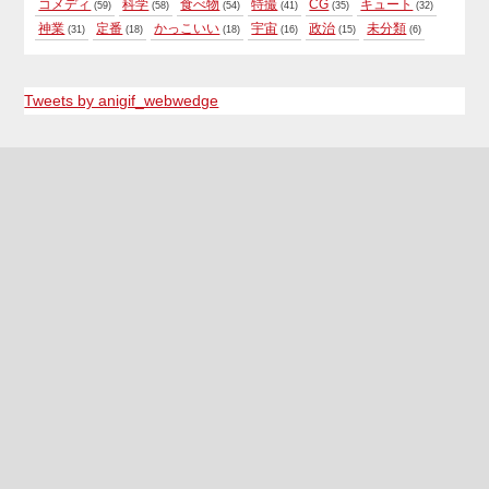
コメディ
科学
食べ物
特撮
CG
キュート
(59)
(58)
(54)
(41)
(35)
(32)
神業
定番
かっこいい
宇宙
政治
未分類
(31)
(18)
(18)
(16)
(15)
(6)
Tweets by anigif_webwedge