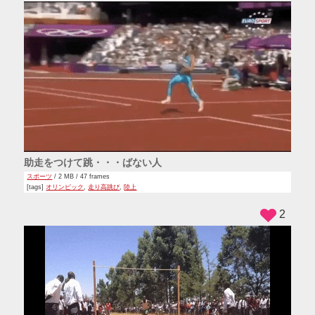
助走をつけて跳・・・ばない人
スポーツ
/ 2 MB / 47 frames
[tags]
オリンピック
,
走り高跳び
,
陸上
2