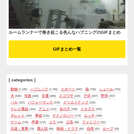
ルームランナーで巻き起こる色んなハプニングのGIFまとめ
GIFまとめ一覧
[ categories ]
動物
ハプニング
スポーツ
猫
シュール
(2,185)
(1,780)
(945)
(796)
(754)
犬
失敗
交通
スゴワザ
子供
野球
(648)
(648)
(499)
(428)
(407)
(397)
バカ
パフォーマンス
クリエイティブ
(342)
(334)
(330)
テレビ番組
アニメ
女の子
イタズラ
(324)
(315)
(298)
(263)
タレント
事故
テクノロジー
エッチ
(260)
(216)
(174)
(166)
ゲーム
声優
コラ
公告
ファミリー
(135)
(122)
(106)
(86)
(82)
兵器・軍事
職人技
映画・ドラマ
自然
ループ
(79)
(68)
(66)
(62)
(59)