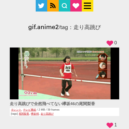
gif.anime2
/tag：走り高跳び
0
走り高跳びで全然飛べてない欅坂46の尾関梨香
タレント
,
テレビ番組
/ 2 MB / 59 frames
[tags]
尾関梨香
,
欅坂46
,
走り高跳び
1