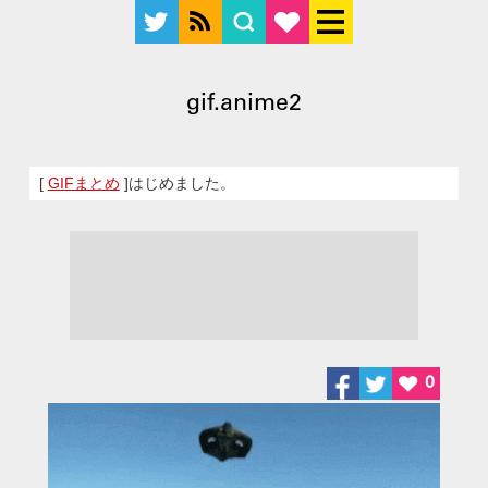
gif.anime2
[
GIFまとめ
]はじめました。
0