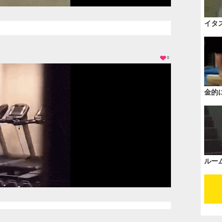
イタ
0
金的
ルー