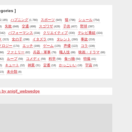
egories ]
ハプニング
スポーツ
猫
シュール
2,185)
(1,780)
(945)
(796)
(754)
失敗
交通
スゴワザ
子供
野球
8)
(648)
(499)
(428)
(407)
(397)
パフォーマンス
クリエイティブ
テレビ番組
342)
(334)
(330)
(324)
メ
女の子
イタズラ
タレント
事故
(315)
(298)
(263)
(260)
(216)
ノロジー
エッチ
ゲーム
声優
コラ
(174)
(166)
(135)
(122)
(106)
ファミリー
兵器・軍事
職人技
映画・ドラマ
86)
(82)
(79)
(68)
(66)
ループ
コメディ
科学
食べ物
特撮
62)
(59)
(59)
(58)
(54)
(41)
キュート
神業
定番
かっこいい
宇宙
5)
(32)
(31)
(18)
(18)
(16)
未分類
15)
(6)
s by anigif_webwedge