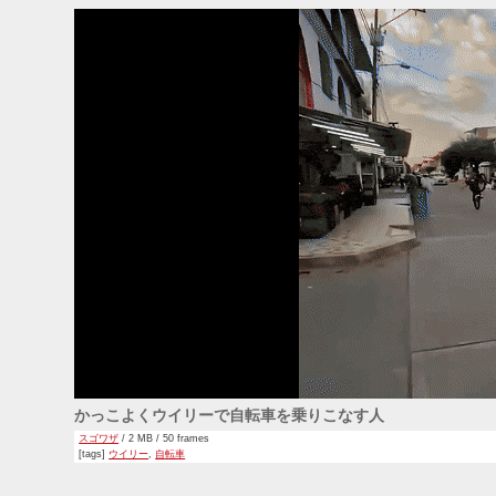
かっこよくウイリーで自転車を乗りこなす人
スゴワザ
/ 2 MB / 50 frames
[tags]
ウイリー
,
自転車