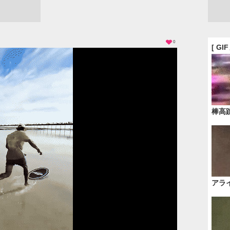
0
[ GI
棒高
アラ