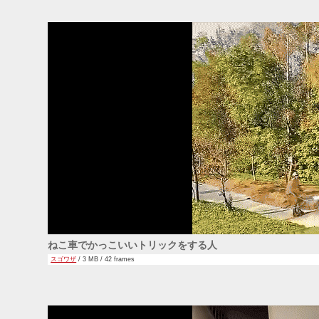
ねこ車でかっこいいトリックをする人
スゴワザ
/ 3 MB / 42 frames