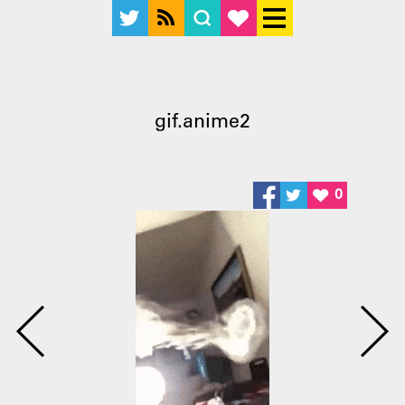
gif.anime2
0