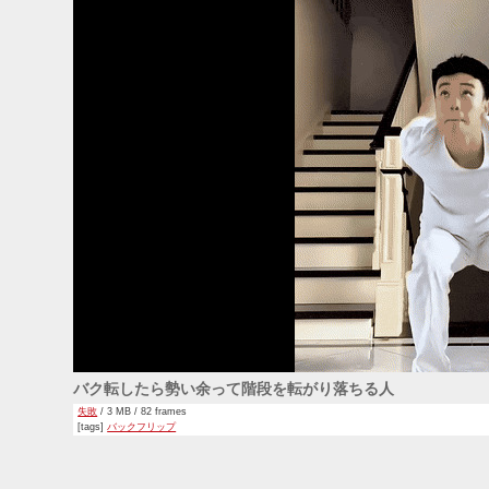
バク転したら勢い余って階段を転がり落ちる人
失敗
/ 3 MB / 82 frames
[tags]
バックフリップ