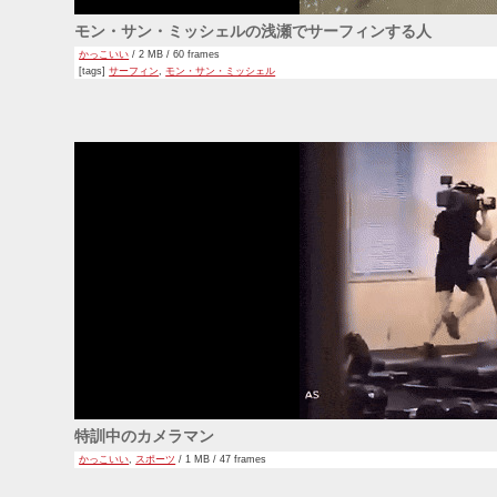
モン・サン・ミッシェルの浅瀬でサーフィンする人
かっこいい
/ 2 MB / 60 frames
[tags]
サーフィン
,
モン・サン・ミッシェル
特訓中のカメラマン
かっこいい
,
スポーツ
/ 1 MB / 47 frames