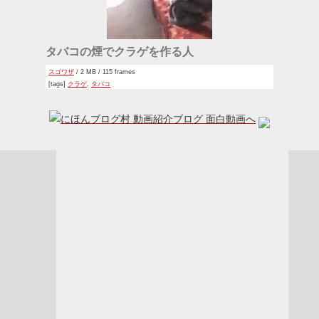
タバコの煙でクラゲを作る人
スゴワザ
/ 2 MB / 115 frames
[tags]
クラゲ
,
タバコ