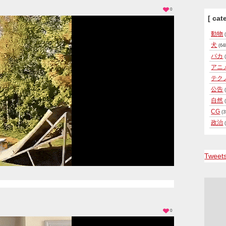
0
[ cat
動物
(
犬
(64
バカ
(
アニ
テク
公告
(
自然
(
CG
(3
政治
(
Tweet
0