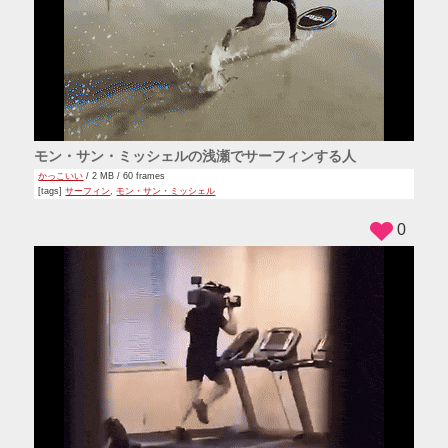
モン・サン・ミッシェルの浅瀬でサーフィンする人
かっこいい
/ 2 MB / 60 frames
[tags]
サーフィン
,
モン・サン・ミッシェル
0