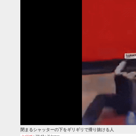
閉まるシャッターの下をギリギリで滑り抜ける人
スゴワザ
/ 795 KB / 20 frames