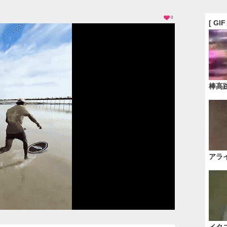
0
[ GI
棒高
アラ