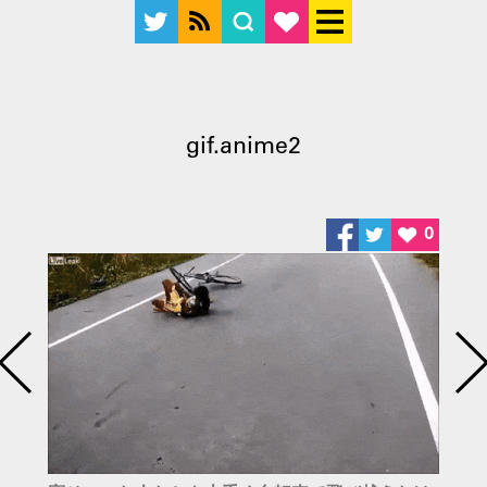
gif.anime2
0