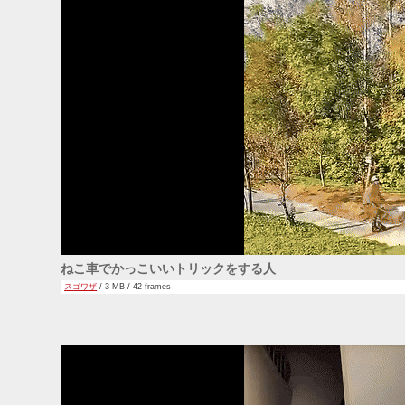
ねこ車でかっこいいトリックをする人
スゴワザ
/ 3 MB / 42 frames