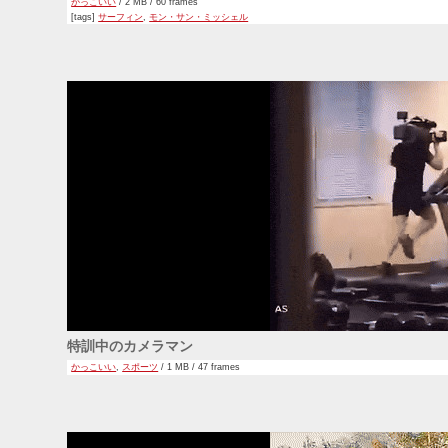
かっこいい
/ 2 MB / 60 frames
[tags]
サーフィン
,
モン・サン・ミッシェル
特訓中のカメラマン
かっこいい
,
スポーツ
/ 1 MB / 47 frames