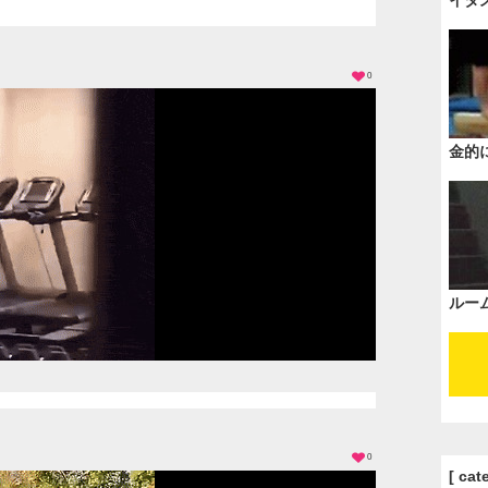
イタ
0
金的
ルー
0
[ cat