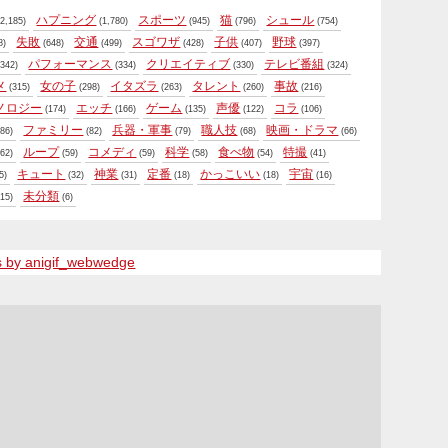
ハプニング
スポーツ
猫
シュール
2,185)
(1,780)
(945)
(796)
(754)
失敗
交通
スゴワザ
子供
野球
8)
(648)
(499)
(428)
(407)
(397)
パフォーマンス
クリエイティブ
テレビ番組
342)
(334)
(330)
(324)
メ
女の子
イタズラ
タレント
事故
(315)
(298)
(263)
(260)
(216)
ノロジー
エッチ
ゲーム
声優
コラ
(174)
(166)
(135)
(122)
(106)
ファミリー
兵器・軍事
職人技
映画・ドラマ
86)
(82)
(79)
(68)
(66)
ループ
コメディ
科学
食べ物
特撮
62)
(59)
(59)
(58)
(54)
(41)
キュート
神業
定番
かっこいい
宇宙
5)
(32)
(31)
(18)
(18)
(16)
未分類
15)
(6)
s by anigif_webwedge