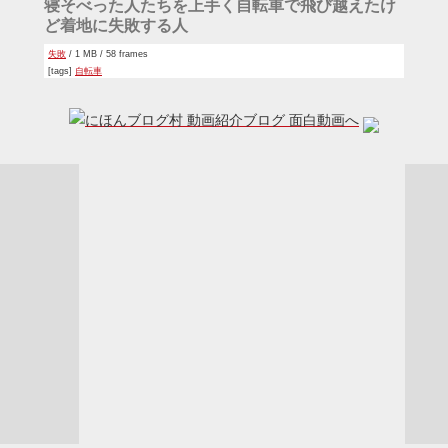
寝そべった人たちを上手く自転車で飛び越えたけ
ど着地に失敗する人
失敗
/ 1 MB / 58 frames
[tags]
自転車