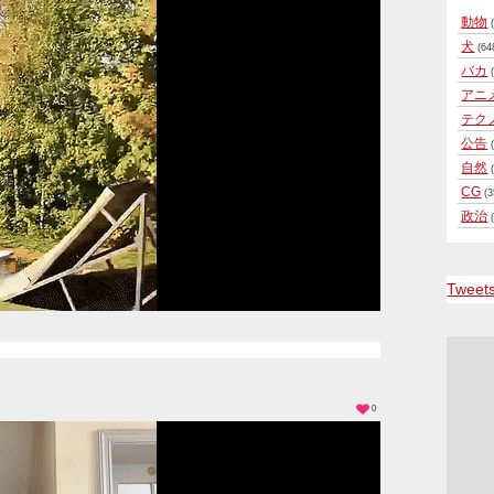
動物
(
犬
(64
バカ
(
アニ
テク
公告
(
自然
(
CG
(3
政治
(
Tweet
0