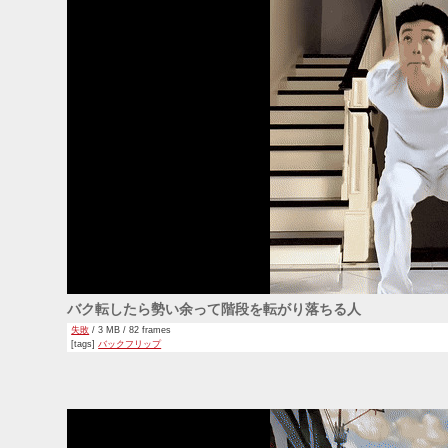
バク転したら勢い余って階段を転がり落ちる人
失敗
/ 3 MB / 82 frames
[tags]
バックフリップ