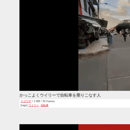
かっこよくウイリーで自転車を乗りこなす人
スゴワザ
/ 2 MB / 50 frames
[tags]
ウイリー
,
自転車